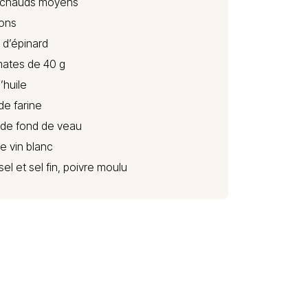
tichauds moyens
rons
 d’épinard
mates de 40 g
d’huile
de farine
l de fond de veau
de vin blanc
sel et sel fin, poivre moulu