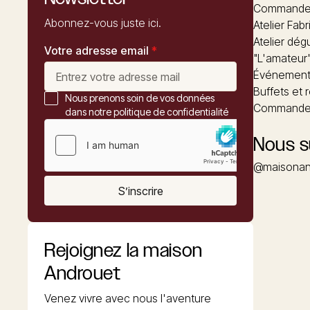
Commandez
Abonnez-vous juste ici.
Atelier Fabr
Atelier dég
Votre adresse email
*
"L'amateur
Événements
Buffets et 
Nous prenons soin de vos données
Commander
dans notre politique de confidentialité
Nous s
@maisonan
S’inscrire
Rejoignez la maison
Androuet
Venez vivre avec nous l'aventure