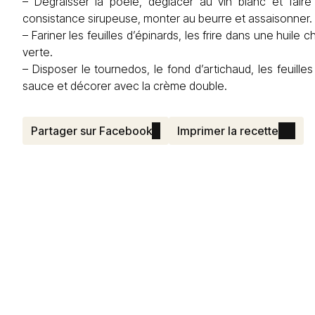
– Dégraisser la poêle, déglacer au vin blanc et faire
consistance sirupeuse, monter au beurre et assaisonner.
– Fariner les feuilles d’épinards, les frire dans une huil
verte.
– Disposer le tournedos, le fond d’artichaud, les feuille
sauce et décorer avec la crème double.
Partager sur Facebook
Imprimer la recette