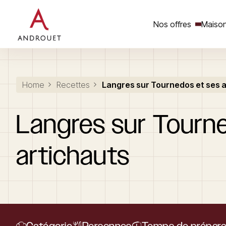
Nos offres
Maison
Rechercher un mot clé
Home
Recettes
Langres sur Tournedos et ses 
Langres
sur
Tourn
artichauts