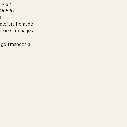
omage
de A à Z
s
 ateliers fromage
teliers fromage à
 gourmandes à