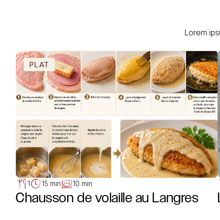
Lorem ips
PLAT
1
15 min
10 min
Chausson de volaille au Langres