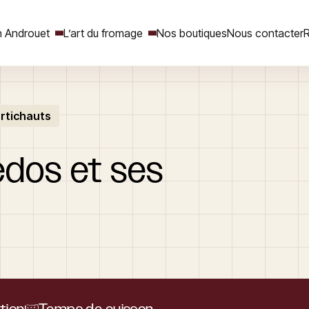
 Androuet
L’art du fromage
Nos boutiques
Nous contacter
R
artichauts
Rechercher
edos
et
ses