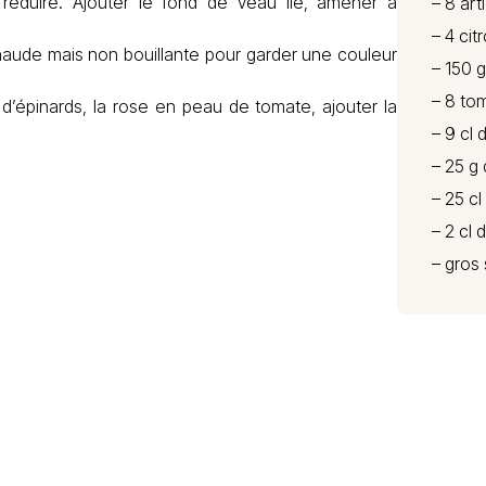
 réduire. Ajouter le fond de veau lié, amener à
– 8 ar
– 4 cit
e chaude mais non bouillante pour garder une couleur
– 150 g
– 8 to
s d’épinards, la rose en peau de tomate, ajouter la
– 9 cl 
– 25 g 
– 25 c
– 2 cl 
– gros 