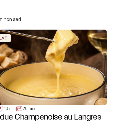
um non sed
LAT
10 min
20 min
due Champenoise au Langres