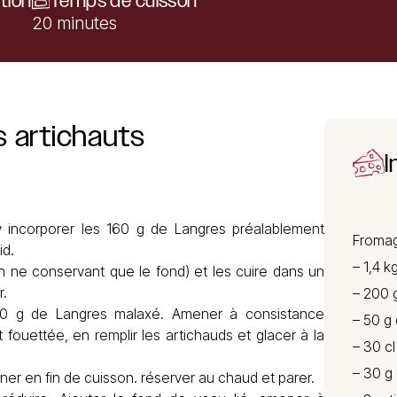
tion
Temps de cuisson
20 minutes
s
artichauts
I
y incorporer les 160 g de Langres préalablement
Froma
id.
– 1,4 
 en ne conservant que le fond) et les cuire dans un
r.
– 200 
140 g de Langres malaxé. Amener à consistance
– 50 g
fouettée, en remplir les artichauds et glacer à la
– 30 c
– 30 g
nner en fin de cuisson. réserver au chaud et parer.