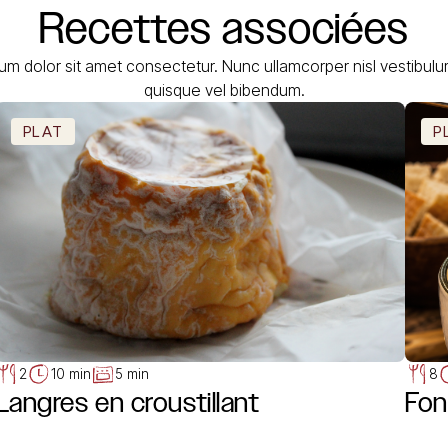
Recettes
associées
um dolor sit amet consectetur. Nunc ullamcorper nisl vestibul
quisque vel bibendum.
PLAT
P
2
10 min
5 min
8
Langres en croustillant
Fon