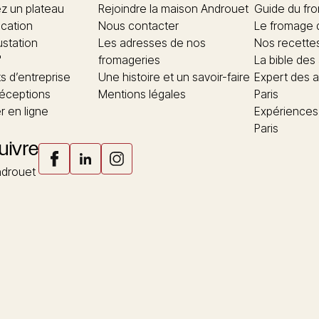
 un plateau
Rejoindre la maison Androuet
Guide du fr
ication
Nous contacter
Le fromage 
ustation
Les adresses de nos
Nos recette
"
fromageries
La bible des
 d’entreprise
Une histoire et un savoir-faire
Expert des a
réceptions
Mentions légales
Paris
 en ligne
Expériences
Paris
uivre
drouet