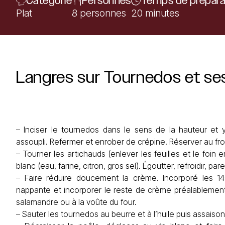
Catégorie
Personnes
Temps de prépara
Plat
8 personnes
20 minutes
Langres
sur
Tournedos
et
se
– Inciser le tournedos dans le sens de la hauteur et 
assoupli. Refermer et enrober de crépine. Réserver au fro
– Tourner les artichauds (enlever les feuilles et le foin
blanc (eau, farine, citron, gros sel). Égoutter, refroidir, pare
– Faire réduire doucement la crème. Incorporé les 
nappante et incorporer le reste de crème préalablement 
salamandre ou à la voûte du four.
– Sauter les tournedos au beurre et à l’huile puis assaiso