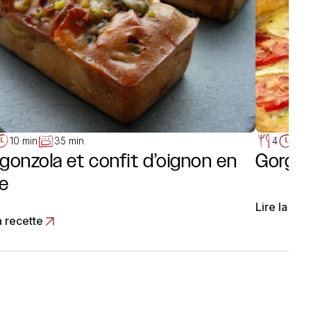
10 min
35 min
4
10 
gonzola et confit d’oignon en
Gorgon
e
Lire la rec
a recette