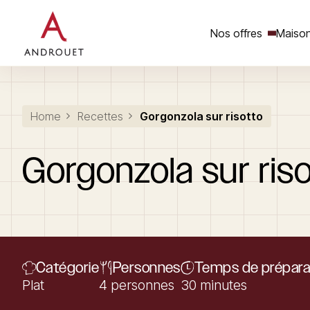
Nos offres
Maison
Rechercher un mot clé
Home
Recettes
Gorgonzola sur risotto
Gorgonzola
sur
ris
Catégorie
Personnes
Temps de prépara
Plat
4 personnes
30 minutes