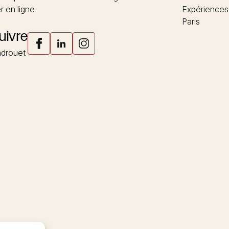
 en ligne
Expériences
Paris
uivre
drouet