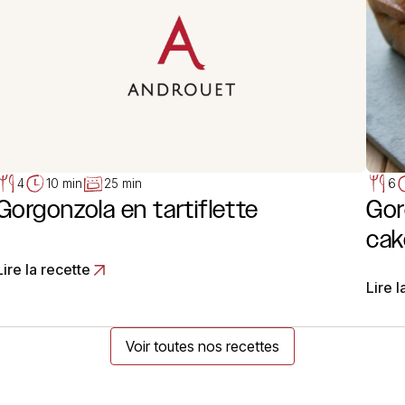
4
10 min
25 min
6
Gorgonzola en tartiflette
Gor
cak
Lire la recette
Lire l
Voir toutes nos recettes