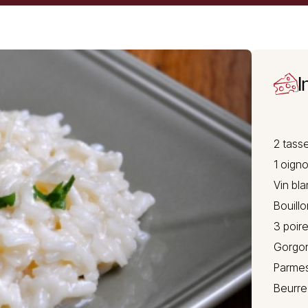
I
2 tasse
1 oigno
Vin bla
Bouillo
3 poire
Gorgo
Parme
Beurre