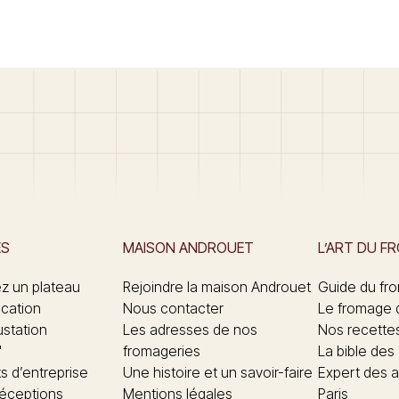
ES
MAISON ANDROUET
L’ART DU F
 un plateau
Rejoindre la maison Androuet
Guide du fr
ication
Nous contacter
Le fromage 
ustation
Les adresses de nos
Nos recette
"
fromageries
La bible des
 d’entreprise
Une histoire et un savoir-faire
Expert des a
réceptions
Mentions légales
Paris