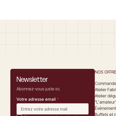
NOS OFFR
Newsletter
Commandez
Abonnez-vous juste ici.
Atelier Fabr
Atelier dég
Votre adresse email
*
"L'amateur
Événements
Buffets et 