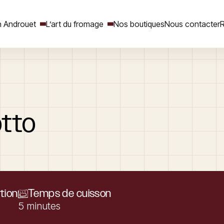
 Androuet
L’art du fromage
Nos boutiques
Nous contacter
R
Rechercher
otto
tion
Temps de cuisson
5 minutes