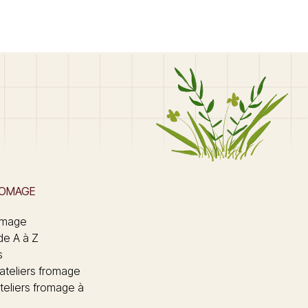
ROMAGE
omage
de A à Z
s
 ateliers fromage
teliers fromage à