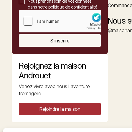
Nous prenons soin de vos données
Commander
dans notre politique de confidentialité
Nous s
@maisonan
S’inscrire
Rejoignez la maison
Androuet
Venez vivre avec nous l'aventure
fromagère !
Rejoindre la maison