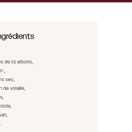
ngrédients
s de riz arborio,
n ,
nc sec,
n de volaille,
s,
nzola
,
san,
.