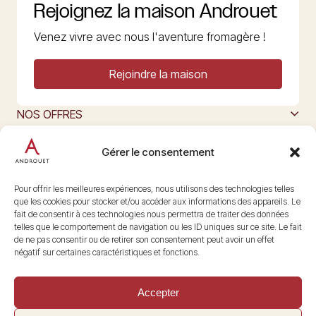
Rejoignez la maison Androuet
Venez vivre avec nous l'aventure fromagère !
Rejoindre la maison
NOS OFFRES
MAISON ANDROUET
L’ART DU FROMAGE
Gérer le consentement
Nous suivre
@maisonandrouet
Pour offrir les meilleures expériences, nous utilisons des technologies telles
que les cookies pour stocker et/ou accéder aux informations des appareils. Le
fait de consentir à ces technologies nous permettra de traiter des données
telles que le comportement de navigation ou les ID uniques sur ce site. Le fait
Copyright © 2026 Androuet
de ne pas consentir ou de retirer son consentement peut avoir un effet
Site par
Make the Grade
négatif sur certaines caractéristiques et fonctions.
Accepter