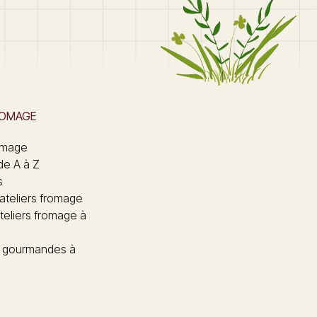
ROMAGE
omage
de A à Z
s
 ateliers fromage
teliers fromage à
 gourmandes à