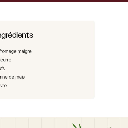
ngrédients
fromage maigre
beurre
fs
arine de maïs
ivre