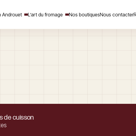
 Androuet
L’art du fromage
Nos boutiques
Nous contacter
R
Rechercher
 de cuisson
tes