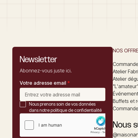
NOS OFFR
Newsletter
Commandez
Abonnez-vous juste ici.
Atelier Fabr
Atelier dég
Votre adresse email
*
"L'amateur
Événements
Buffets et 
Nous prenons soin de vos données
Commander
dans notre politique de confidentialité
Nous s
@maisonan