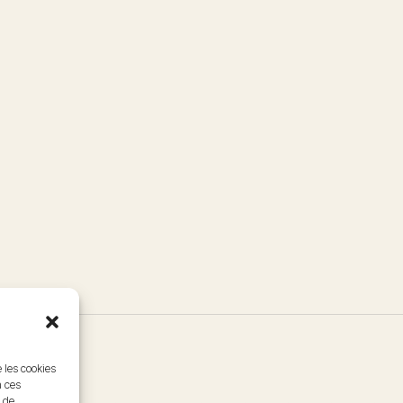
e les cookies
à ces
 de