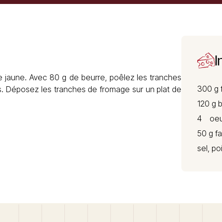
I
 jaune. Avec 80 g de beurre, poêlez les tranches
300 g 
ufs. Déposez les tranches de fromage sur un plat de
120 g 
4 oeu
50 g f
sel, po