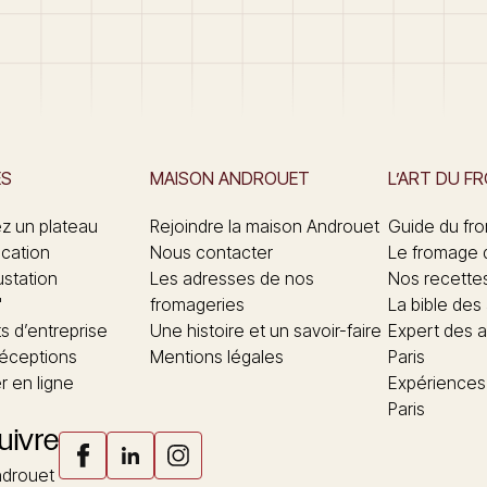
ES
MAISON ANDROUET
L’ART DU F
 un plateau
Rejoindre la maison Androuet
Guide du fr
ication
Nous contacter
Le fromage 
ustation
Les adresses de nos
Nos recette
"
fromageries
La bible des
 d’entreprise
Une histoire et un savoir-faire
Expert des a
réceptions
Mentions légales
Paris
 en ligne
Expériences
Paris
uivre
drouet