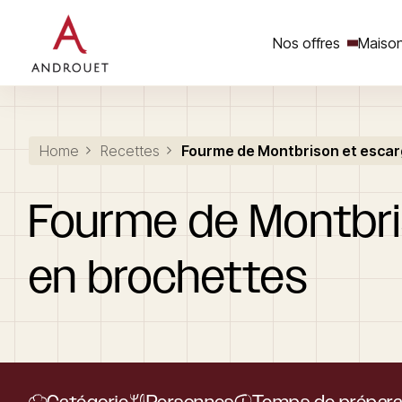
Nos offres
Maison
Rechercher un mot clé
Home
Recettes
Fourme de Montbrison et escar
Fourme
de
Montbr
en
brochettes