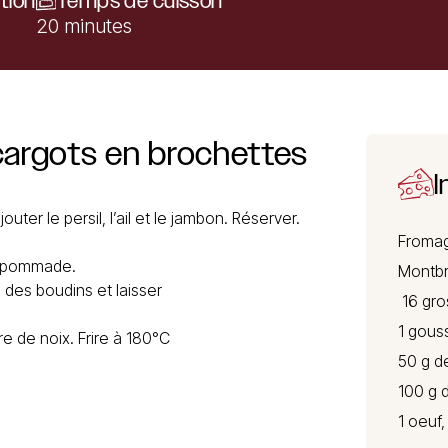
tion
Temps de cuisson
20 minutes
cargots
en
brochettes
I
uter le persil, l’ail et le jambon. Réserver.
Froma
re pommade.
Montb
 des boudins et laisser
16 gro
1 gouss
re de noix. Frire à 180°C
50 g d
100 g 
1 oeuf,