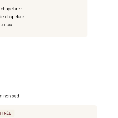
a chapelure :
de chapelure
de noix
um non sed
NTRÉE