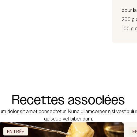
pour l
200 g 
100 g 
Recettes
associées
um dolor sit amet consectetur. Nunc ullamcorper nisl vestibul
quisque vel bibendum.
ENTRÉE
E