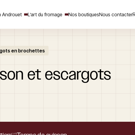
 Androuet
L’art du fromage
Nos boutiques
Nous contacter
R
gots en brochettes
Rechercher
ison
et
escargots