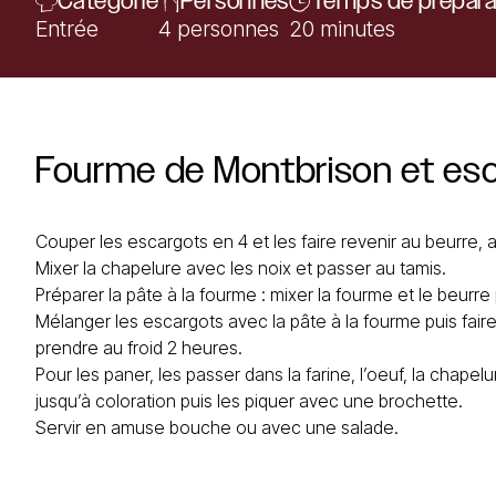
Catégorie
Personnes
Temps de prépara
Entrée
4 personnes
20 minutes
Fourme
de
Montbrison
et
es
Couper les escargots en 4 et les faire revenir au beurre, ajo
Mixer la chapelure avec les noix et passer au tamis.
Préparer la pâte à la fourme : mixer la fourme et le beur
Mélanger les escargots avec la pâte à la fourme puis faire
prendre au froid 2 heures.
Pour les paner, les passer dans la farine, l’oeuf, la chapelu
jusqu’à coloration puis les piquer avec une brochette.
Servir en amuse bouche ou avec une salade.