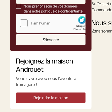
Buffets et 
Nous prenons soin de vos données
Commander
dans notre politique de confidentialité
Nous s
@maisonan
S’inscrire
Rejoignez la maison
Androuet
Venez vivre avec nous l'aventure
fromagère !
Rejoindre la maison