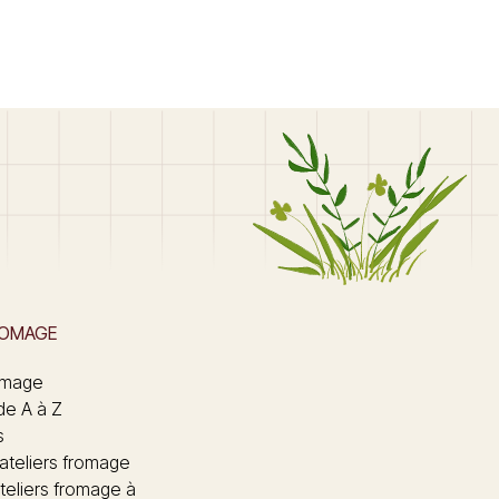
ROMAGE
omage
de A à Z
s
 ateliers fromage
teliers fromage à