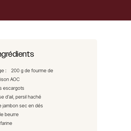
ngrédients
ge : 200 g de
fourme de
rison AOC
s escargots
e d’ail, persil haché
e jambon sec en dés
de beurre
 farine