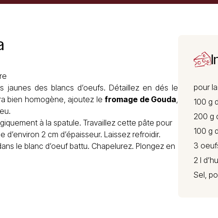
a
I
re
pour l
es jaunes des blancs d’oeufs. Détaillez en dés le
era bien homogène, ajoutez le
fromage de Gouda
,
100 g 
feu.
200 g 
iquement à la spatule. Travaillez cette pâte pour
100 g 
 d’environ 2 cm d’épaisseur. Laissez refroidir.
3 oeuf
dans le blanc d’oeuf battu. Chapelurez. Plongez en
2 l d’hu
Sel, p