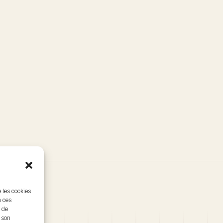
e les cookies
à ces
 de
r son