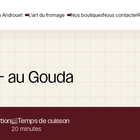
 Androuet
L’art du fromage
Nos boutiques
Nous contacter
R
Rechercher
–
au
Gouda
tion
Temps de cuisson
20 minutes