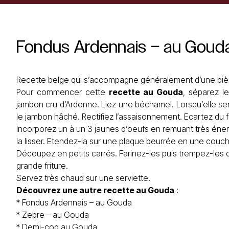
Fondus
Ardennais
–
au
Goud
Recette belge qui s’accompagne généralement d’une biè
Pour commencer cette
recette au Gouda
, séparez l
jambon cru d’Ardenne. Liez une béchamel. Lorsqu’elle s
le jambon hâché. Rectifiez l’assaisonnement. Ecartez du 
Incorporez un à un 3 jaunes d’oeufs en remuant très énerg
la lisser. Etendez-la sur une plaque beurrée en une couche
Découpez en petits carrés. Farinez-les puis trempez-les 
grande friture.
Servez très chaud sur une serviette.
Découvrez une autre recette au Gouda
:
*
Fondus Ardennais – au Gouda
*
Zebre – au Gouda
*
Demi-coq au Gouda