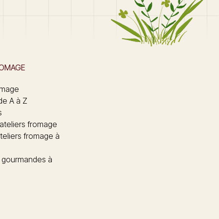
ROMAGE
omage
de A à Z
s
 ateliers fromage
teliers fromage à
 gourmandes à