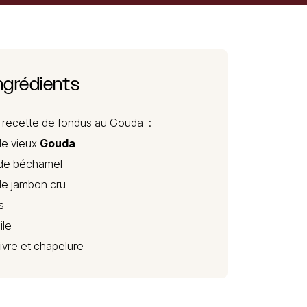
ngrédients
a recette de fondus au Gouda :
de vieux
Gouda
de béchamel
de jambon cru
s
ile
oivre et chapelure