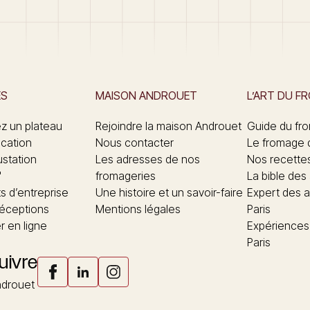
ES
MAISON ANDROUET
L’ART DU F
 un plateau
Rejoindre la maison Androuet
Guide du fr
ication
Nous contacter
Le fromage 
ustation
Les adresses de nos
Nos recette
"
fromageries
La bible des
 d’entreprise
Une histoire et un savoir-faire
Expert des a
réceptions
Mentions légales
Paris
 en ligne
Expériences
Paris
uivre
drouet