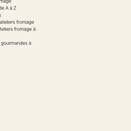
omage
de A à Z
s
 ateliers fromage
teliers fromage à
 gourmandes à