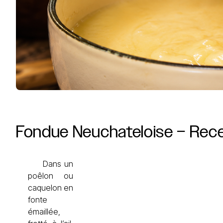
Fondue
Neuchateloise
–
Rece
Dans un
poêlon ou
caquelon en
fonte
émaillée,