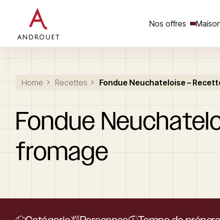
Nos offres
Maison
Rechercher un mot clé
Home
Recettes
Fondue Neuchateloise – Recet
Fondue
Neuchatelo
fromage