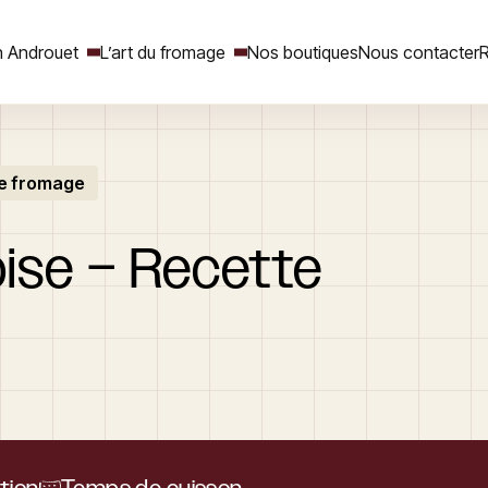
 Androuet
L’art du fromage
Nos boutiques
Nous contacter
R
te fromage
Rechercher
ise
–
Recette