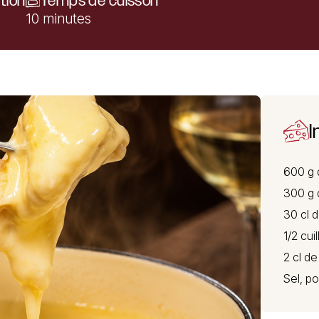
tion
Temps de cuisson
10 minutes
I
600 g 
300 g 
30 cl d
1/2 cui
2 cl de
Sel, p