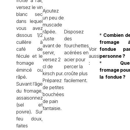
frotté à l’ail,
versez le vin
Ajoutez
blanc sec
un peu de
dans lequel
muscade
vous avez
râpée.
Disposez
dissous 1/2
*
Combien d
Juste
des
cuillère à
fromage 
avant de
fourchettes
café de
Voir
fondue pa
servir,
acérées en
fécule et le
aussi
personne ?
versez 2
acier pour
fromage
:
*
Que
cl de
percer la
émincé ou
fromage pou
kirsch pur.
croûte plus
râpé.
la fondue ?
Préparez
facilement.
Suivant l’âge
de petites
du fromage,
bouchées
assaisonnez
de pain
(sel et
fantaisie.
poivre). Sur
feu doux,
faites