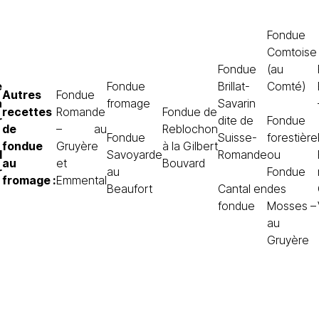
Fondue
Comtoise
Fondue
(au
e
Fondue
Brillat-
Comté)
Autres
Fondue
à
fromage
Savarin
recettes
Romande
Fondue de
r
dite de
Fondue
de
– au
Reblochon
Fondue
Suisse-
forestière
fondue
Gruyère
à la Gilbert
l
Savoyarde
Romande
ou
au
et
Bouvard
r
au
Fondue
fromage :
Emmental
Beaufort
Cantal en
des
fondue
Mosses –
au
Gruyère