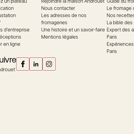
 un plateau
Rejoindre la maison Androuet
Guide du fr
ication
Nous contacter
Le fromage 
ustation
Les adresses de nos
Nos recette
"
fromageries
La bible des
 d’entreprise
Une histoire et un savoir-faire
Expert des a
réceptions
Mentions légales
Paris
 en ligne
Expériences
Paris
uivre
drouet