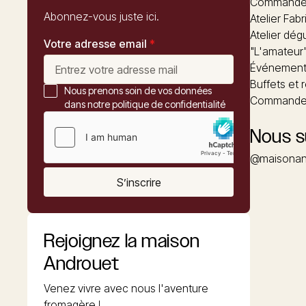
Commandez
Abonnez-vous juste ici.
Atelier Fabr
Atelier dég
Votre adresse email
*
"L'amateur
Événements
Buffets et 
Nous prenons soin de vos données
Commander
dans notre politique de confidentialité
Nous s
@maisonan
S’inscrire
Rejoignez la maison
Androuet
Venez vivre avec nous l'aventure
fromagère !