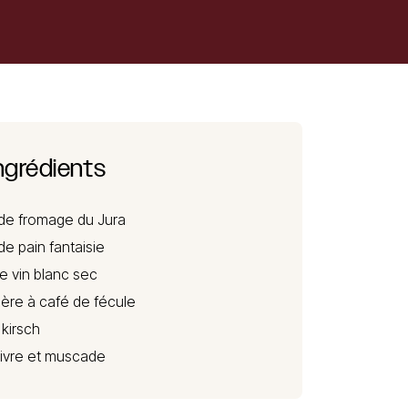
ngrédients
de fromage du Jura
de pain fantaisie
e vin blanc sec
llère à café de fécule
 kirsch
oivre et muscade