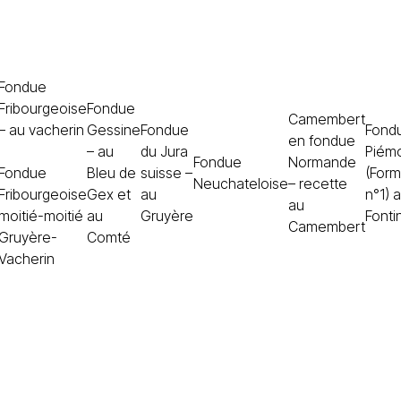
Fondue
Fribourgeoise
Fondue
Camembert
– au vacherin
Gessine
Fondue
Fond
en fondue
– au
du Jura
Piém
Fondue
Normande
Fondue
Bleu de
suisse –
(Form
Neuchateloise
– recette
Fribourgeoise
Gex et
au
n°1) 
au
moitié-moitié
au
Gruyère
Fonti
Camembert
Gruyère-
Comté
Vacherin