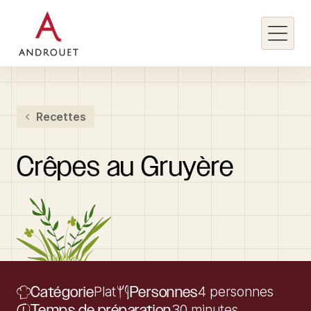
Rechercher un mot clé
Recettes
Rechercher
Crêpes
au
Gruyère
Catégorie
Plat
Personnes
4 personnes
Temps de préparation
30 minutes