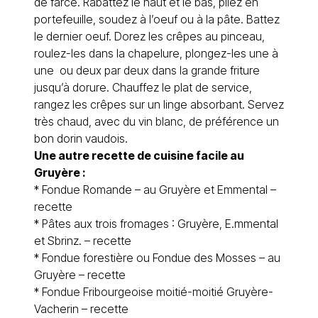
de farce. Rabattez le haut et le bas, pliez en
portefeuille, soudez à l’oeuf ou à la pâte. Battez
le dernier oeuf. Dorez les crêpes au pinceau,
roulez-les dans la chapelure, plongez-les une à
une ou deux par deux dans la grande friture
jusqu’à dorure. Chauffez le plat de service,
rangez les crêpes sur un linge absorbant. Servez
très chaud, avec du vin blanc, de préférence un
bon dorin vaudois.
Une autre recette de cuisine facile au
Gruyère :
*
Fondue Romande – au Gruyère et Emmental –
recette
*
Pâtes aux trois fromages : Gruyère, E.mmental
et Sbrinz. – recette
*
Fondue forestière ou Fondue des Mosses – au
Gruyère – recette
*
Fondue Fribourgeoise moitié-moitié Gruyère-
Vacherin – recette