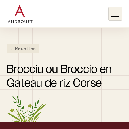
Rechercher un mot clé
Recettes
Rechercher
Brocciu
ou
Broccio
en
Gateau
de
riz
Corse