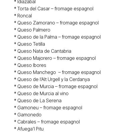
*
Idiazábal
*
Torta del Casar
– fromage espagnol
*
Roncal
* Queso
Zamorano
– fromage espagnol
* Queso
Palmero
* Queso de la Palma – fromage espagnol
* Queso
Tetilla
* Queso
Nata de Cantabria
* Queso Majorero – fromage espagnol
* Queso
Ibores
* Queso
Manchego
– fromage espagnol
* Queso de l’
Alt Urgell y la Cerdanya
* Queso de Murcia – fromage espagnol
* Queso de
Murcia al vino
* Queso de La Serena
* Gamoneu – fromage espagnol
*
Gamonedo
*
Cabrales
– fromage espagnol
*
Afuega’l Pitu