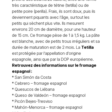
très caractéristique de tétine (tetilla) ou de
petite poire (perilla). Frais, ils sont doux, puis ils
deviennent piquants avec l’âge, surtout les
petits qui sèchent plus vite. Ils mesurent
environs 20 cm de diamètre, pour une hauteur
de 15 cm. Ce fromage pèse de 1 à 1,5 kg. La pâte
est blanche, avec de petits trous irréguliers et sa
durée de maturation est de 2 mois. La
Tetilla
est protégée par l’appellation d’origine
espagnole, ainsi que par la DOP européenne.
Retrouvez des informations sur le
fromage
espagnol
:
*
San Simón da Costa
*
Cebrero – fromage espagnol
*
Quesucos de Liébana
*
Queso de Valdeón – fromage espagnol
*
Picón Bejes-Tresviso
*
Mahón-Menorca
– fromage espagnol