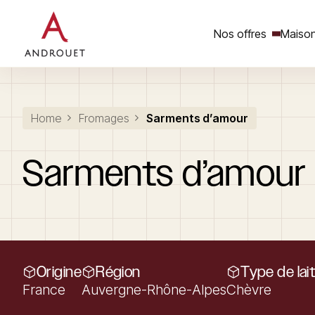
Nos offres
Maison
Rechercher un mot clé
Home
Fromages
Sarments d’amour
Sarments
d’amour
Origine
Région
Type de lai
France
Auvergne-Rhône-Alpes
Chèvre