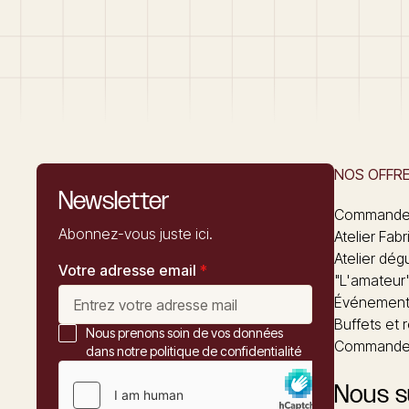
NOS OFFR
Newsletter
Commandez
Abonnez-vous juste ici.
Atelier Fabr
Atelier dég
Votre adresse email
*
"L'amateur
Événements
Buffets et 
Nous prenons soin de vos données
Commander
dans notre politique de confidentialité
Nous s