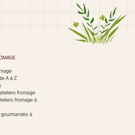
ROMAGE
omage
de A à Z
s
 ateliers fromage
teliers fromage à
 gourmandes à