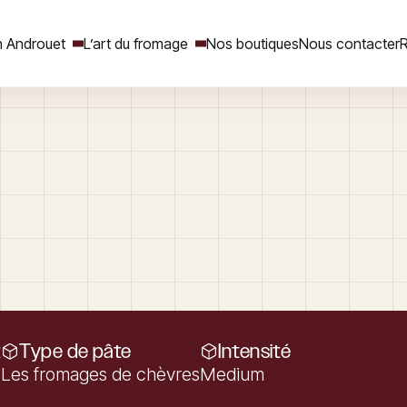
 Androuet
L’art du fromage
Nos boutiques
Nous contacter
R
Rechercher
t
Type de pâte
Intensité
Les fromages de chèvres
Medium