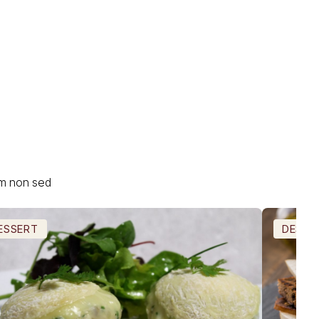
um non sed
ESSERT
DESSE