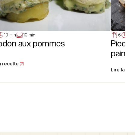
10 min
10 min
6
10 
codon aux pommes
Picodo
pains 
a recette
Lire la rec