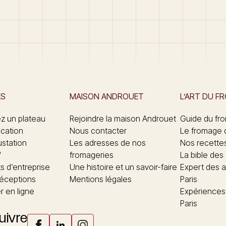
ES
MAISON ANDROUET
L’ART DU F
 un plateau
Rejoindre la maison Androuet
Guide du fr
ication
Nous contacter
Le fromage 
ustation
Les adresses de nos
Nos recette
"
fromageries
La bible des
 d’entreprise
Une histoire et un savoir-faire
Expert des a
réceptions
Mentions légales
Paris
 en ligne
Expériences
Paris
uivre