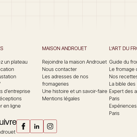
ES
MAISON ANDROUET
L’ART DU F
 un plateau
Rejoindre la maison Androuet
Guide du fr
ication
Nous contacter
Le fromage 
ustation
Les adresses de nos
Nos recette
"
fromageries
La bible des
 d’entreprise
Une histoire et un savoir-faire
Expert des a
réceptions
Mentions légales
Paris
 en ligne
Expériences
Paris
uivre
drouet