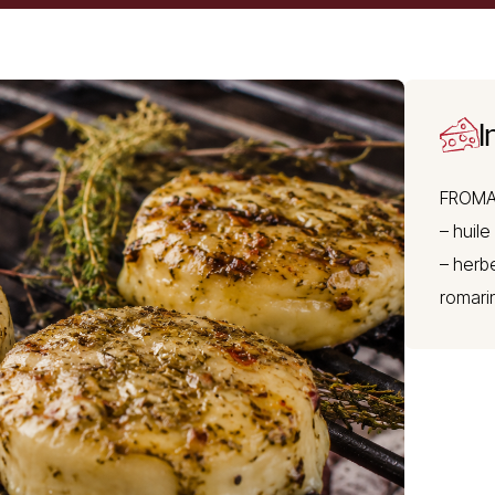
I
FROMA
– huile
– herb
romarin