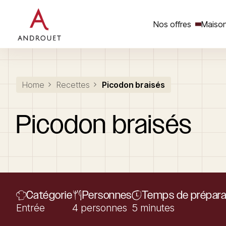
Nos offres
Maison
Rechercher un mot clé
Home
Recettes
Picodon braisés
Picodon
braisés
Catégorie
Personnes
Temps de prépara
Entrée
4 personnes
5 minutes