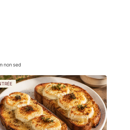
um non sed
NTRÉE