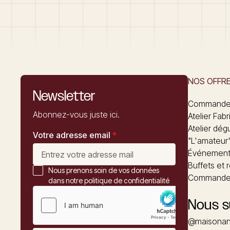
NOS OFFR
Newsletter
Commandez
Abonnez-vous juste ici.
Atelier Fabr
Atelier dég
Votre adresse email
*
"L'amateur
Événements
Buffets et 
Nous prenons soin de vos données
Commander
dans notre politique de confidentialité
Nous s
@maisonan