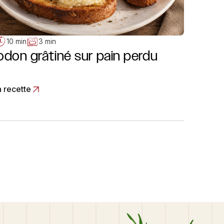
10 min
3 min
odon grâtiné sur pain perdu
a recette