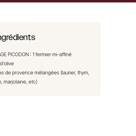
ngrédients
GE PICODON
: 1 fermier mi-affiné
 d’olive
es de provence mélangées (laurier, thym,
, marjolaine, etc)