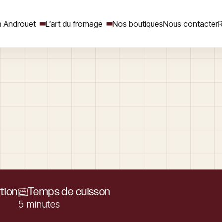
 Androuet
L’art du fromage
Nos boutiques
Nous contacter
R
Rechercher
tion
Temps de cuisson
5 minutes