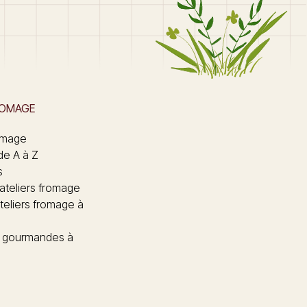
ROMAGE
omage
de A à Z
s
 ateliers fromage
teliers fromage à
 gourmandes à