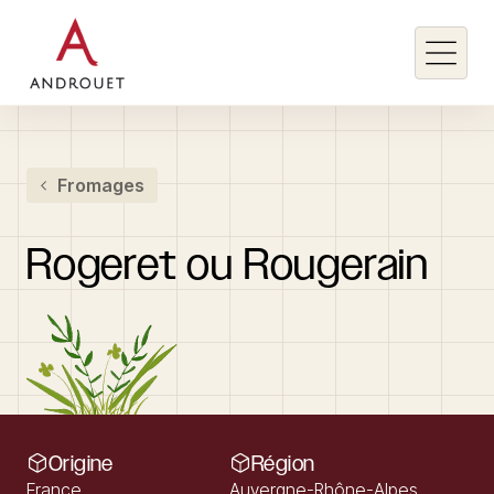
Rechercher un mot clé
Fromages
Rechercher
Rogeret
ou
Rougerain
Origine
Région
France
Auvergne-Rhône-Alpes