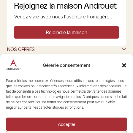
Rejoignez la maison Androuet
Venez vivre avec nous l'aventure fromagère !
Rejoindre la maison
NOS OFFRES
MAISON ANDROUET
L’ART DU FROMAGE
Gérer le consentement
Nous suivre
@maisonandrouet
Pour offrir les meilleures expériences, nous utilisons des technologies telles
que les cookies pour stocker et/ou accéder aux informations des appareils. Le
fait de consentir à ces technologies nous permettra de traiter des données
telles que le comportement de navigation ou les ID uniques sur ce site. Le fait
Copyright © 2026 Androuet
de ne pas consentir ou de retirer son consentement peut avoir un effet
Site par
Make the Grade
négatif sur certaines caractéristiques et fonctions.
Accepter