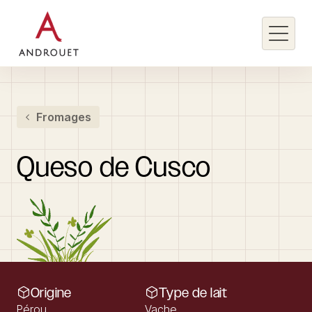
Rechercher un mot clé
Fromages
Rechercher
Queso
de
Cusco
Origine
Type de lait
Pérou
Vache