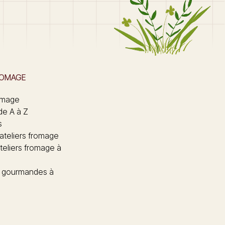
ROMAGE
omage
de A à Z
s
 ateliers fromage
teliers fromage à
 gourmandes à