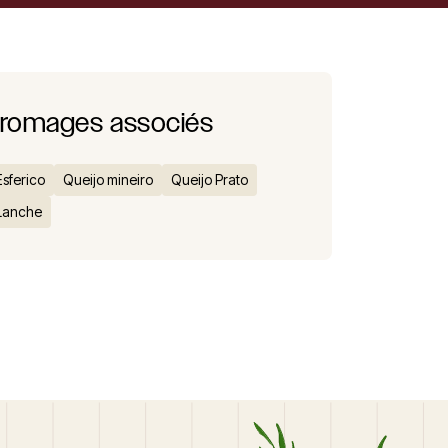
romages associés
Esferico
Queijo mineiro
Queijo Prato
 Lanche