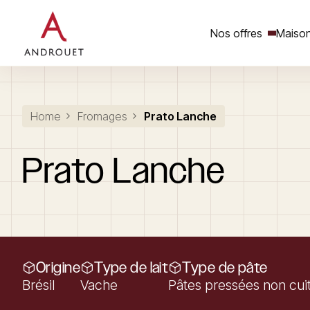
Nos offres
Maison
Rechercher un mot clé
Home
Fromages
Prato Lanche
Prato
Lanche
Origine
Type de lait
Type de pâte
Brésil
Vache
Pâtes pressées non cui