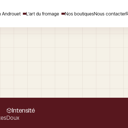
 Androuet
L’art du fromage
Nos boutiques
Nous contacter
R
Rechercher
Intensité
tes
Doux