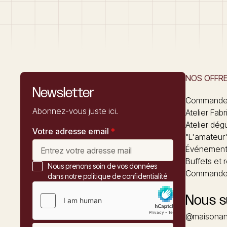
NOS OFFR
Newsletter
Commandez
Abonnez-vous juste ici.
Atelier Fabr
Atelier dég
Votre adresse email
*
"L'amateur
Événements
Buffets et 
Nous prenons soin de vos données
Commander
dans notre politique de confidentialité
Nous s
@maisonan