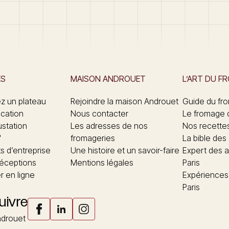
ES
MAISON ANDROUET
L’ART DU F
 un plateau
Rejoindre la maison Androuet
Guide du fr
ication
Nous contacter
Le fromage 
ustation
Les adresses de nos
Nos recette
"
fromageries
La bible des
 d’entreprise
Une histoire et un savoir-faire
Expert des a
réceptions
Mentions légales
Paris
 en ligne
Expériences
Paris
uivre
drouet