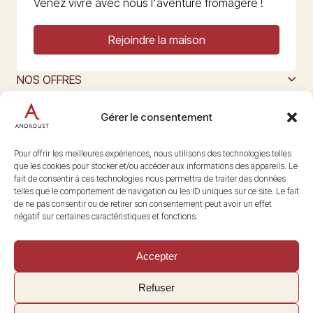
Venez vivre avec nous l'aventure fromagère !
Rejoindre la maison
NOS OFFRES
MAISON ANDROUET
L’ART DU FROMAGE
Gérer le consentement
Nous suivre
@maisonandrouet
Pour offrir les meilleures expériences, nous utilisons des technologies telles
que les cookies pour stocker et/ou accéder aux informations des appareils. Le
fait de consentir à ces technologies nous permettra de traiter des données
telles que le comportement de navigation ou les ID uniques sur ce site. Le fait
Copyright © 2026 Androuet
de ne pas consentir ou de retirer son consentement peut avoir un effet
Site par
Make the Grade
négatif sur certaines caractéristiques et fonctions.
Accepter
Refuser