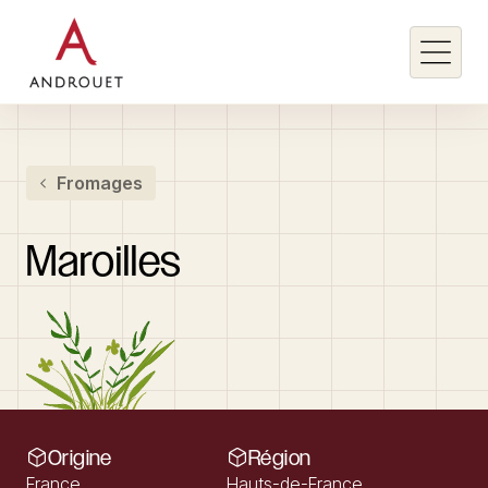
Rechercher un mot clé
Fromages
Rechercher
Maroilles
Origine
Région
France
Hauts-de-France