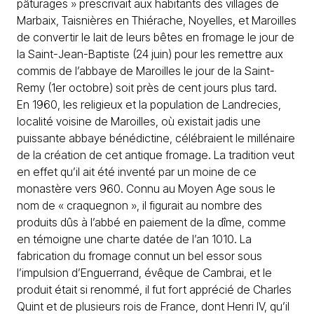
pâturages » prescrivait aux habitants des villages de
Marbaix, Taisnières en Thiérache, Noyelles, et Maroilles
de convertir le lait de leurs bêtes en fromage le jour de
la Saint-Jean-Baptiste (24 juin) pour les remettre aux
commis de l’abbaye de Maroilles le jour de la Saint-
Remy (1er octobre) soit près de cent jours plus tard.
En 1960, les religieux et la population de Landrecies,
localité voisine de Maroilles, où existait jadis une
puissante abbaye bénédictine, célébraient le millénaire
de la création de cet antique fromage. La tradition veut
en effet qu’il ait été inventé par un moine de ce
monastère vers 960. Connu au Moyen Age sous le
nom de « craquegnon », il figurait au nombre des
produits dûs à l’abbé en paiement de la dîme, comme
en témoigne une charte datée de l’an 1010. La
fabrication du
fromage
connut un bel essor sous
l’impulsion d’Enguerrand, évêque de Cambrai, et le
produit était si renommé, il fut fort apprécié de Charles
Quint et de plusieurs rois de France, dont Henri IV, qu’il