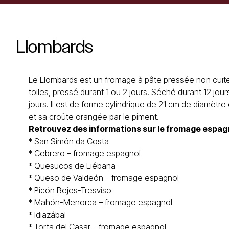
Llombards
Le Llombards est un fromage à pâte pressée non cuite
toiles, pressé durant 1 ou 2 jours. Séché durant 12 jour
jours. Il est de forme cylindrique de 21 cm de diamètr
et sa croûte orangée par le piment.
Retrouvez des informations sur le
fromage espag
*
San Simón da Costa
*
Cebrero – fromage espagnol
*
Quesucos de Liébana
*
Queso de Valdeón – fromage espagnol
*
Picón Bejes-Tresviso
*
Mahón-Menorca
– fromage espagnol
*
Idiazábal
*
Torta del Casar
– fromage espagnol