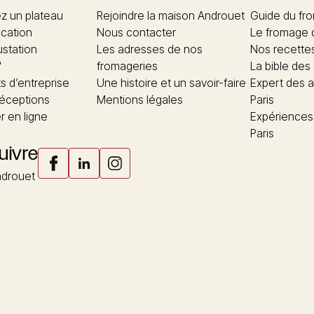
 un plateau
Rejoindre la maison Androuet
Guide du fr
ication
Nous contacter
Le fromage 
ustation
Les adresses de nos
Nos recette
"
fromageries
La bible des
 d’entreprise
Une histoire et un savoir-faire
Expert des a
réceptions
Mentions légales
Paris
 en ligne
Expériences
Paris
uivre
drouet