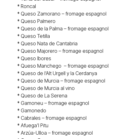
*
Roncal
* Queso
Zamorano
– fromage espagnol
* Queso
Palmero
* Queso de la Palma – fromage espagnol
* Queso
Tetilla
* Queso
Nata de Cantabria
* Queso Majorero – fromage espagnol
* Queso
Ibores
* Queso
Manchego
– fromage espagnol
* Queso de l’
Alt Urgell y la Cerdanya
* Queso de Murcia – fromage espagnol
* Queso de
Murcia al vino
* Queso de La Serena
* Gamoneu – fromage espagnol
*
Gamonedo
*
Cabrales
– fromage espagnol
*
Afuega’l Pitu
*
Arzúa-Ulloa – fromage espagnol