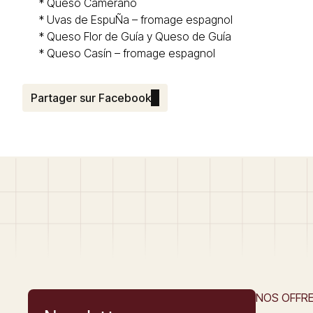
* Queso
Camerano
* Uvas de EspuÑa – fromage espagnol
*
Queso Flor de Guía y Queso de Guía
* Queso
Casín
– fromage espagnol
Partager sur Facebook
NOS OFFR