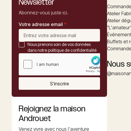
Newsletter
Commandez
Abonnez-vous juste ici.
Atelier Fabr
Atelier dég
Votre adresse email
*
"L'amateur
Événements
Buffets et 
Nous prenons soin de vos données
Commander
dans notre politique de confidentialité
Nous s
@maisonan
S’inscrire
Rejoignez la maison
Androuet
Venez vivre avec nous l'aventure