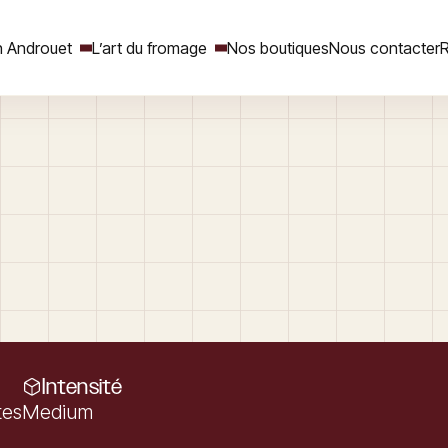
 Androuet
L’art du fromage
Nos boutiques
Nous contacter
R
Rechercher
Intensité
tes
Medium