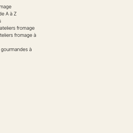
omage
de A à Z
s
 ateliers fromage
teliers fromage à
 gourmandes à