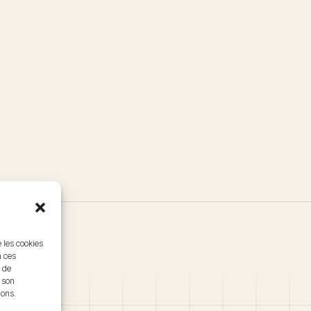
e les cookies
à ces
 de
r son
ions.