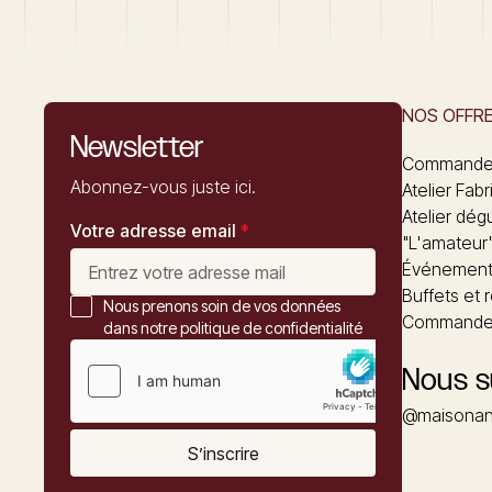
NOS OFFR
Newsletter
Commandez
Abonnez-vous juste ici.
Atelier Fabr
Atelier dég
Votre adresse email
*
"L'amateur
Événements
Buffets et 
Nous prenons soin de vos données
Commander
dans notre politique de confidentialité
Nous s
@maisonan
S’inscrire