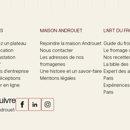
ES
MAISON ANDROUET
L’ART DU F
 un plateau
Rejoindre la maison Androuet
Guide du fr
ication
Nous contacter
Le fromage 
ustation
Les adresses de nos
Nos recette
"
fromageries
La bible des
 d’entreprise
Une histoire et un savoir-faire
Expert des a
réceptions
Mentions légales
Paris
 en ligne
Expériences
Paris
uivre
drouet