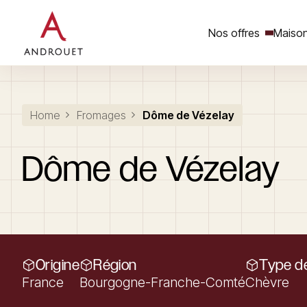
Nos offres
Maison
Rechercher un mot clé
Home
Fromages
Dôme de Vézelay
Dôme
de
Vézelay
Origine
Région
Type de
France
Bourgogne-Franche-Comté
Chèvre