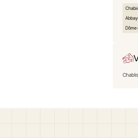
Chabi
Abbay
Dôme 
V
Chabli