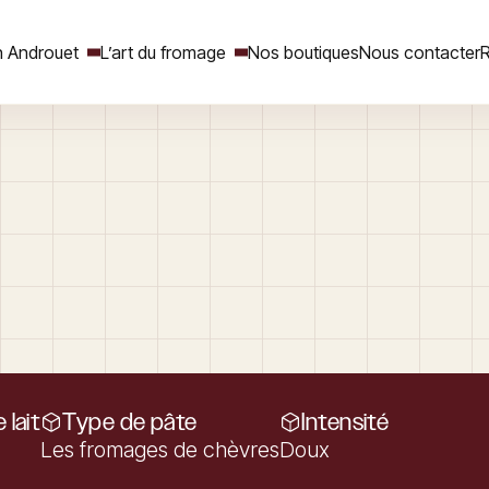
 Androuet
L’art du fromage
Nos boutiques
Nous contacter
R
Rechercher
 lait
Type de pâte
Intensité
Les fromages de chèvres
Doux