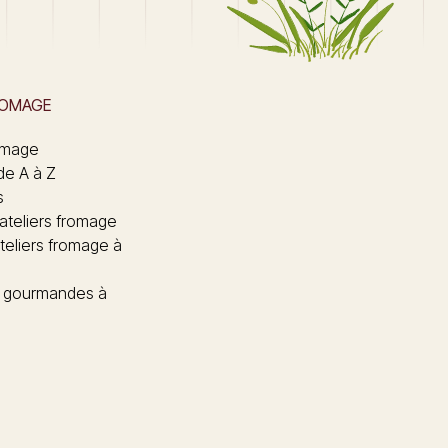
ROMAGE
omage
de A à Z
s
 ateliers fromage
teliers fromage à
 gourmandes à