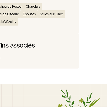
chou du Poitou
Charolais
e de Citeaux
Epoisses
Selles-sur-Cher
de Vézelay
ins associés
s