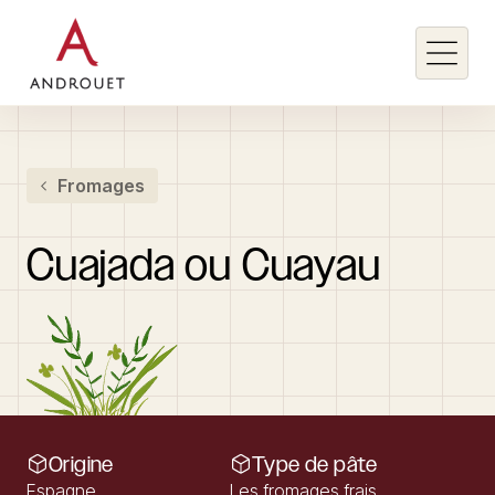
Rechercher un mot clé
Fromages
Rechercher
Cuajada
ou
Cuayau
Origine
Type de pâte
Espagne
Les fromages frais