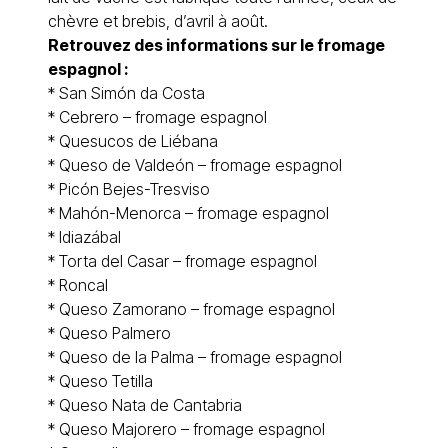
chèvre et brebis, d’avril à août.
Retrouvez des informations sur le
fromage
espagnol
:
*
San Simón da Costa
*
Cebrero – fromage espagnol
*
Quesucos de Liébana
*
Queso de Valdeón – fromage espagnol
*
Picón Bejes-Tresviso
*
Mahón-Menorca
– fromage espagnol
*
Idiazábal
*
Torta del Casar
– fromage espagnol
*
Roncal
* Queso
Zamorano
– fromage espagnol
* Queso
Palmero
* Queso de la Palma – fromage espagnol
* Queso
Tetilla
* Queso
Nata de Cantabria
* Queso Majorero – fromage espagnol