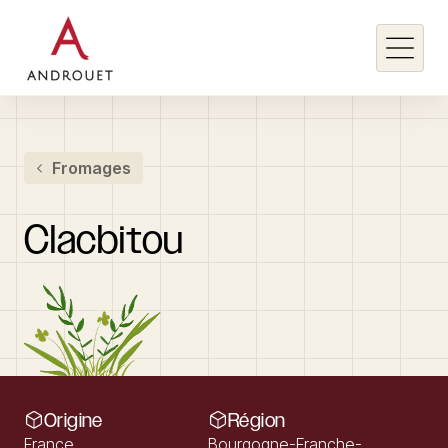
Rechercher un mot clé
Fromages
Rechercher
Clacbitou
Origine
Région
France
Bourgogne-Franche-