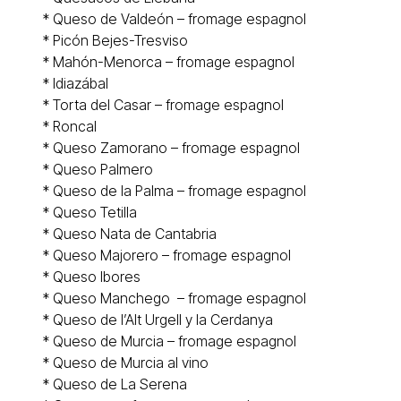
*
Queso de Valdeón – fromage espagnol
*
Picón Bejes-Tresviso
*
Mahón-Menorca
– fromage espagnol
*
Idiazábal
*
Torta del Casar
– fromage espagnol
*
Roncal
* Queso
Zamorano
– fromage espagnol
* Queso
Palmero
* Queso de la Palma – fromage espagnol
* Queso
Tetilla
* Queso
Nata de Cantabria
* Queso Majorero – fromage espagnol
* Queso
Ibores
* Queso
Manchego
– fromage espagnol
* Queso de l’
Alt Urgell y la Cerdanya
* Queso de Murcia – fromage espagnol
* Queso de
Murcia al vino
* Queso de La Serena