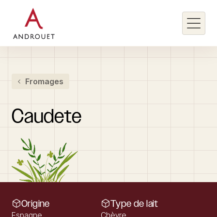
Rechercher un mot clé
Fromages
Rechercher
Caudete
Origine
Type de lait
Espagne
Chèvre