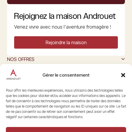
Rejoignez la maison Androuet
Venez vivre avec nous l'aventure fromagère !
Rejoindre la maison
NOS OFFRES
MAISON ANDROUET
L’ART DU FROMAGE
Gérer le consentement
Nous suivre
@maisonandrouet
Pour offrir les meilleures expériences, nous utilisons des technologies telles
que les cookies pour stocker et/ou accéder aux informations des appareils. Le
fait de consentir à ces technologies nous permettra de traiter des données
telles que le comportement de navigation ou les ID uniques sur ce site. Le fait
Copyright © 2026 Androuet
de ne pas consentir ou de retirer son consentement peut avoir un effet
Site par
Make the Grade
négatif sur certaines caractéristiques et fonctions.