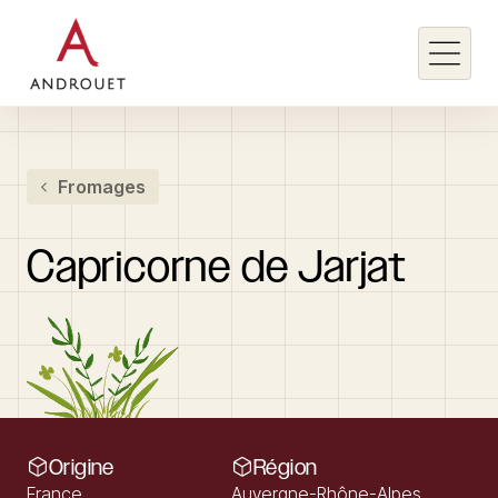
Rechercher un mot clé
Fromages
Rechercher
Capricorne
de
Jarjat
Origine
Région
France
Auvergne-Rhône-Alpes