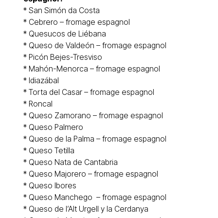
*
San Simón da Costa
*
Cebrero – fromage espagnol
*
Quesucos de Liébana
*
Queso de Valdeón – fromage espagnol
*
Picón Bejes-Tresviso
*
Mahón-Menorca
– fromage espagnol
*
Idiazábal
*
Torta del Casar
– fromage espagnol
*
Roncal
* Queso
Zamorano
– fromage espagnol
* Queso
Palmero
* Queso de la Palma – fromage espagnol
* Queso
Tetilla
* Queso
Nata de Cantabria
* Queso Majorero – fromage espagnol
* Queso
Ibores
* Queso
Manchego
– fromage espagnol
* Queso de l’
Alt Urgell y la Cerdanya