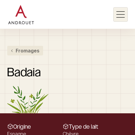
Rechercher un mot clé
Fromages
Rechercher
Badaia
Origine
Type de lait
Espagne
Chèvre