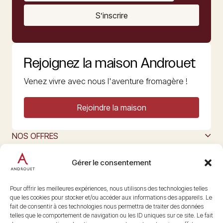
S’inscrire
Rejoignez la maison Androuet
Venez vivre avec nous l'aventure fromagère !
Rejoindre la maison
NOS OFFRES
MAISON ANDROUET
L’ART DU FROMAGE
Gérer le consentement
Nous suivre
@maisonandrouet
Pour offrir les meilleures expériences, nous utilisons des technologies telles
que les cookies pour stocker et/ou accéder aux informations des appareils. Le
fait de consentir à ces technologies nous permettra de traiter des données
telles que le comportement de navigation ou les ID uniques sur ce site. Le fait
Copyright © 2026 Androuet