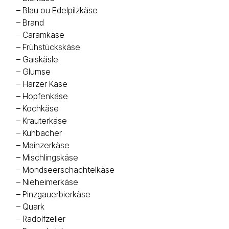
–
Blau ou Edelpilzkäse
–
Brand
–
Caramkäse
–
Frühstückskäse
–
Gaiskäsle
–
Glumse
–
Harzer Kase
–
Hopfenkäse
–
Kochkäse
–
Krauterkäse
–
Kuhbacher
–
Mainzerkäse
–
Mischlingskäse
–
Mondseerschachtelkäse
–
Nieheimerkäse
–
Pinzgauerbierkäse
–
Quark
–
Radolfzeller