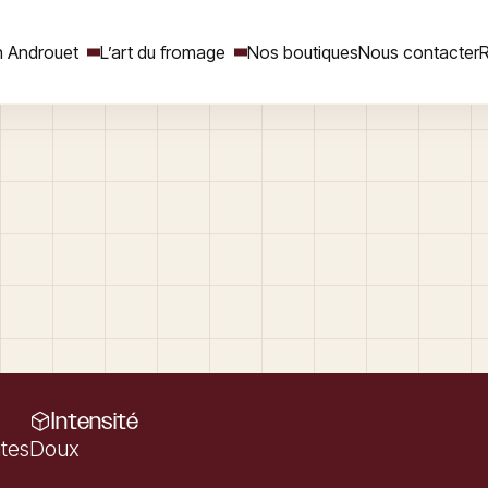
 Androuet
L’art du fromage
Nos boutiques
Nous contacter
R
Rechercher
Intensité
ites
Doux