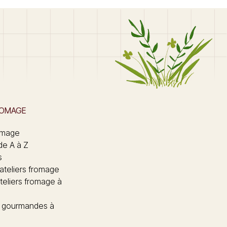
ROMAGE
omage
de A à Z
s
 ateliers fromage
teliers fromage à
 gourmandes à