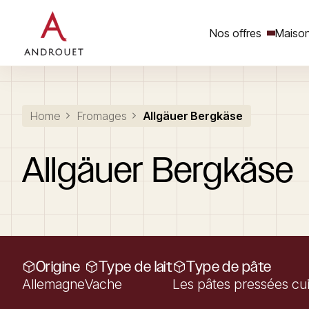
Nos offres
Maison
Rechercher un mot clé
Home
Fromages
Allgäuer Bergkäse
Allgäuer
Bergkäse
Origine
Type de lait
Type de pâte
Allemagne
Vache
Les pâtes pressées cu