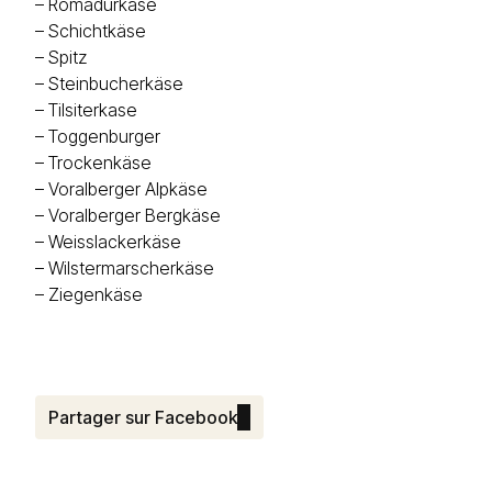
–
Romadurkäse
–
Schichtkäse
–
Spitz
–
Steinbucherkäse
–
Tilsiterkase
–
Toggenburger
–
Trockenkäse
–
Voralberger Alpkäse
–
Voralberger Bergkäse
–
Weisslackerkäse
–
Wilstermarscherkäse
–
Ziegenkäse
Partager sur Facebook