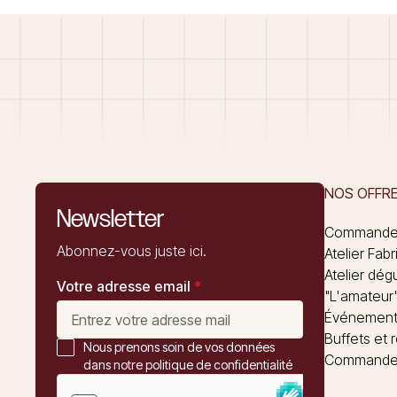
NOS OFFR
Newsletter
Commandez
Abonnez-vous juste ici.
Atelier Fabr
Atelier dég
Votre adresse email
*
"L'amateur
Événements
Buffets et 
Nous prenons soin de vos données
Commander
dans notre politique de confidentialité