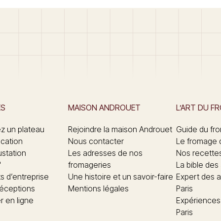
ES
MAISON ANDROUET
L’ART DU F
 un plateau
Rejoindre la maison Androuet
Guide du fr
ication
Nous contacter
Le fromage 
ustation
Les adresses de nos
Nos recette
"
fromageries
La bible des
 d’entreprise
Une histoire et un savoir-faire
Expert des a
réceptions
Mentions légales
Paris
 en ligne
Expériences
Paris