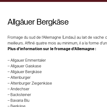
Allgäuer
Bergkäse
Fromage du sud de l’Allemagne (Lindau) au lait de vache c
meilleurs. Affiné quatre mois au minimum, il a la forme d’
Plus d’information sur
le
fromage d’Allemagne
:
–
Allgauer Emmentaler
–
Allgauer Gaiskase
–
Allgäuer Bergkäse
–
Altenburger
–
Altenburger Ziegenkäse
–
Andechser
–
Backsteiner
–
Bavaria Blu
–
Bierkäse