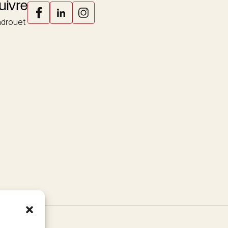
uivre
drouet