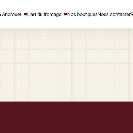
 Androuet
L’art du fromage
Nos boutiques
Nous contacter
R
Rechercher