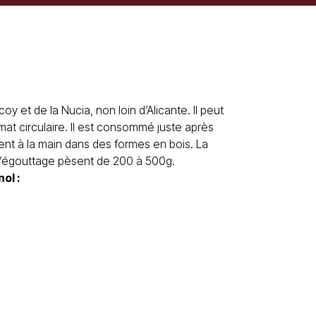
coy et de la Nucia, non loin d’Alicante. Il peut
rmat circulaire. Il est consommé juste après
ement à la main dans des formes en bois. La
s l’égouttage pèsent de 200 à 500g.
nol
: