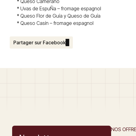
* Queso
Camerano
* Uvas de EspuÑa – fromage espagnol
*
Queso Flor de Guía y Queso de Guía
* Queso
Casín
– fromage espagnol
Partager sur Facebook
NOS OFFR