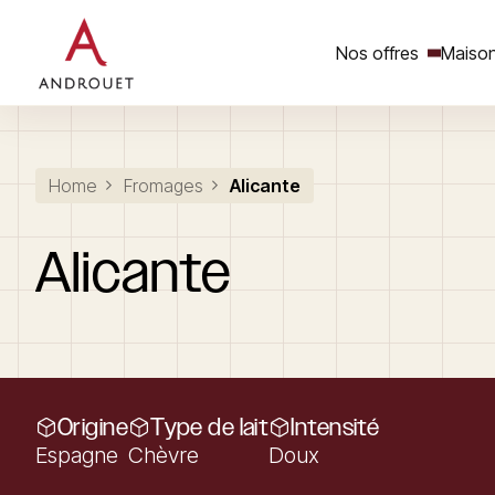
Nos offres
Maison
Rechercher un mot clé
Home
Fromages
Alicante
Alicante
Origine
Type de lait
Intensité
Espagne
Chèvre
Doux