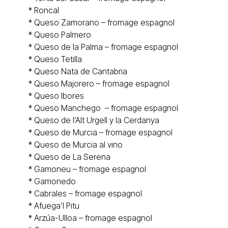
*
Roncal
* Queso
Zamorano
– fromage espagnol
* Queso
Palmero
* Queso de la Palma – fromage espagnol
* Queso
Tetilla
* Queso
Nata de Cantabria
* Queso Majorero – fromage espagnol
* Queso
Ibores
* Queso
Manchego
– fromage espagnol
* Queso de l’
Alt Urgell y la Cerdanya
* Queso de Murcia – fromage espagnol
* Queso de
Murcia al vino
* Queso de La Serena
* Gamoneu – fromage espagnol
*
Gamonedo
*
Cabrales
– fromage espagnol
*
Afuega’l Pitu
*
Arzúa-Ulloa – fromage espagnol