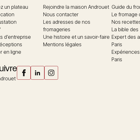
 un plateau
Rejoindre la maison Androuet
Guide du fr
ication
Nous contacter
Le fromage 
ustation
Les adresses de nos
Nos recette
"
fromageries
La bible des
 d’entreprise
Une histoire et un savoir-faire
Expert des a
réceptions
Mentions légales
Paris
 en ligne
Expériences
Paris
uivre
drouet