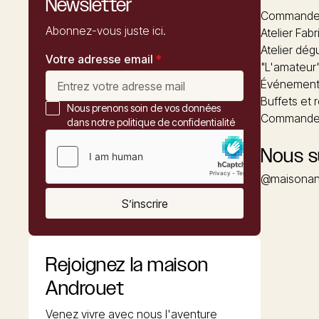
Newsletter
Commandez
Abonnez-vous juste ici.
Atelier Fabr
Atelier dég
Votre adresse email
*
"L'amateur
Événements
Buffets et 
Nous prenons soin de vos données
Commander
dans notre politique de confidentialité
Nous s
@maisonan
S’inscrire
Rejoignez la maison
Androuet
Venez vivre avec nous l'aventure