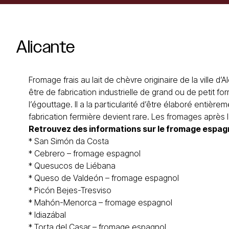
Alicante
Fromage frais au lait de chèvre originaire de la ville d’Al
être de fabrication industrielle de grand ou de petit fo
l’égouttage. Il a la particularité d’être élaboré entièr
fabrication fermière devient rare. Les fromages aprè
Retrouvez des informations sur le
fromage espag
*
San Simón da Costa
*
Cebrero – fromage espagnol
*
Quesucos de Liébana
*
Queso de Valdeón – fromage espagnol
*
Picón Bejes-Tresviso
*
Mahón-Menorca
– fromage espagnol
*
Idiazábal
*
Torta del Casar
– fromage espagnol