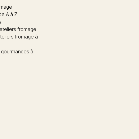
omage
de A à Z
s
 ateliers fromage
teliers fromage à
 gourmandes à