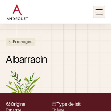
Rechercher un mot clé
Fromages
Rechercher
Albarracin
Origine
Type de lait
Espagne
Chèvre