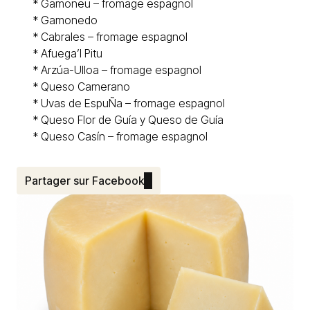
* Gamoneu – fromage espagnol
*
Gamonedo
*
Cabrales
– fromage espagnol
*
Afuega’l Pitu
*
Arzúa-Ulloa – fromage espagnol
* Queso
Camerano
* Uvas de EspuÑa – fromage espagnol
*
Queso Flor de Guía y Queso de Guía
* Queso
Casín
– fromage espagnol
Partager sur Facebook