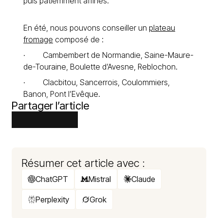
puis patiemment affinés.
En été, nous pouvons conseiller un
plateau
fromage
composé de :
· Cambembert de Normandie, Saine-Maure-
de-Touraine, Boulette d’Avesne, Reblochon.
· Clacbitou, Sancerrois, Coulommiers,
Banon, Pont l’Evêque.
Partager l’article
Résumer cet article avec :
ChatGPT
Mistral
Claude
Perplexity
Grok