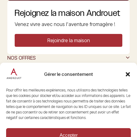
Rejoignez la maison Androuet
Venez vivre avec nous l'aventure fromagère !
Rejoindre la maison
NOS OFFRES
MAISON ANDROUET
L’ART DU FROMAGE
Gérer le consentement
Nous suivre
@maisonandrouet
Pour offrir les meilleures expériences, nous utilisons des technologies telles
que les cookies pour stocker et/ou accéder aux informations des appareils. Le
fait de consentir à ces technologies nous permettra de traiter des données
telles que le comportement de navigation ou les ID uniques sur ce site. Le fait
Copyright © 2026 Androuet
de ne pas consentir ou de retirer son consentement peut avoir un effet
Site par
Make the Grade
négatif sur certaines caractéristiques et fonctions.
Accepter