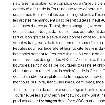
nature remarquable : une complice qui a d’ailleurs bien 
contribué à faire de la Touraine une terre généreuse.
ses fermes fournissent les parfaits ingrédients à l’expr
les artistes ne manquent pas : des viticulteurs (neuf A
fameuses rillettes de Tours), des fromagers (avec no
des pâtissiers (Nougat de Tours)… tous perpétuent d
l’art du bon goût et la saveur des bonnes choses. Le Va
viticoles française, à la fois en terme de superficie cul
Réputés pour leur légèreté et leur typicité, les vins 
harmonieusement toutes les cuisines. Au coeur de ce
quelques-unes des grandes AOC du Val de Loire. Du côt
bourgueil, saint-nicolas-de-bourgueil, touraine et ch
charcuterie tourangelle ou la chair rôtie de la Géline.
dos de sandre ou un plateau de fromages de chèvre),
montlouis-sur-loire, tranquilles (secs, demi-secs, moell
C’est l’occasion de rappeler que la région Centre, av
Touraine, Selles-sur-Cher, Valençay, Pouligny-Saint-Pie
productrice de
fromages
de chèvre AOC et que chacu