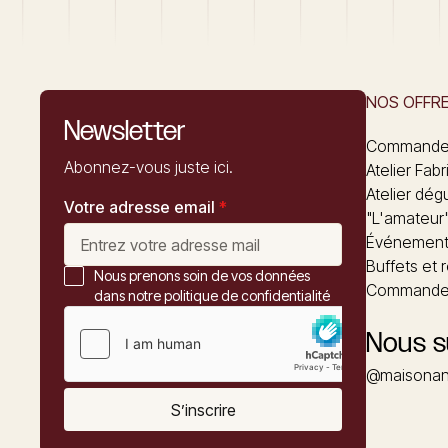
NOS OFFR
Newsletter
Commandez
Abonnez-vous juste ici.
Atelier Fabr
Atelier dég
Votre adresse email
*
"L'amateur
Événements
Buffets et 
Nous prenons soin de vos données
Commander
dans notre politique de confidentialité
Nous s
@maisonan
S’inscrire