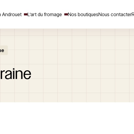
 Androuet
L’art du fromage
Nos boutiques
Nous contacter
R
ne
Rechercher
raine