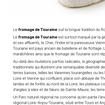
Le
fromage de Touraine
suit la longue tradition du 
Le
fromage de Touraine
est surtout marqué par la gé
et ses affluents, le Cher, l’Indre et la paresseuse Vien
Touraine est pays ancien de batellerie et de flottage. L
maraîchères ainsi que le fromage de Touraine sont ré
Au-delà des mutations parfois radicales, la géographi
traditionnels qui illustrent une remarquable diversité des
terres basses, telles les Varennes tourangelles ou les î
Loire et Vienne qui confluent, place son abbaye de Th
landes et de forêts au nord de la Loire, les plateaux
d’argiles à silex et de faluns de Sainte-Maure, les te
Un Parc naturel régional ne concerne qu’en partie l’a
régional Loire-Anjou-Touraine, situé entre Tours et A