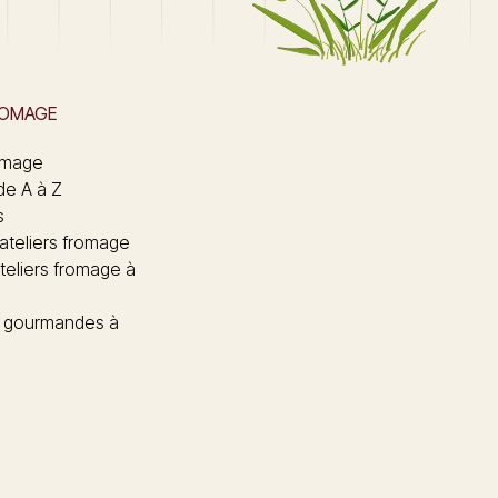
ROMAGE
omage
de A à Z
s
 ateliers fromage
teliers fromage à
 gourmandes à