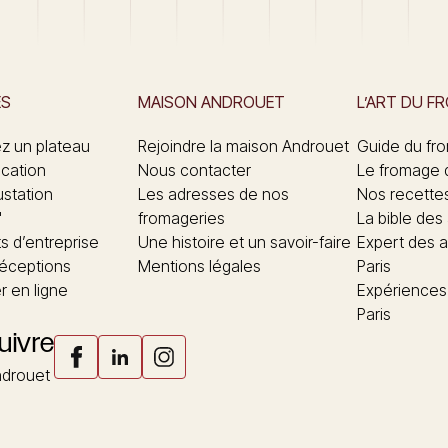
ES
MAISON ANDROUET
L’ART DU F
 un plateau
Rejoindre la maison Androuet
Guide du fr
ication
Nous contacter
Le fromage 
ustation
Les adresses de nos
Nos recette
"
fromageries
La bible des
 d’entreprise
Une histoire et un savoir-faire
Expert des a
réceptions
Mentions légales
Paris
 en ligne
Expériences
Paris
uivre
drouet