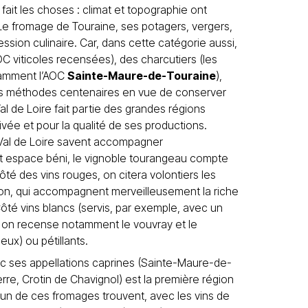
fait les choses : climat et topographie ont
 Le fromage de Touraine, ses potagers, vergers,
ession culinaire. Car, dans cette catégorie aussi,
OC viticoles recensées), des charcutiers (les
tamment l’AOC
Sainte-Maure-de-Touraine
),
es méthodes centenaires en vue de conserver
l de Loire fait partie des grandes régions
tivée et pour la qualité de ses productions.
du Val de Loire savent accompagner
t espace béni, le vignoble tourangeau compte
é des vins rouges, on citera volontiers les
inon, qui accompagnent merveilleusement la riche
 Côté vins blancs (servis, par exemple, avec un
 on recense notamment le vouvray et le
eux) ou pétillants.
ec ses appellations caprines (Sainte-Maure-de-
rre, Crotin de Chavignol) est la première région
n de ces fromages trouvent, avec les vins de