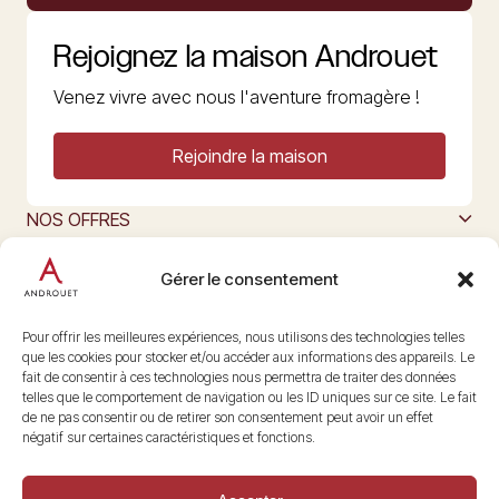
Rejoignez la maison Androuet
Venez vivre avec nous l'aventure fromagère !
Rejoindre la maison
NOS OFFRES
MAISON ANDROUET
L’ART DU FROMAGE
Gérer le consentement
Nous suivre
@maisonandrouet
Pour offrir les meilleures expériences, nous utilisons des technologies telles
que les cookies pour stocker et/ou accéder aux informations des appareils. Le
fait de consentir à ces technologies nous permettra de traiter des données
telles que le comportement de navigation ou les ID uniques sur ce site. Le fait
Copyright © 2026 Androuet
de ne pas consentir ou de retirer son consentement peut avoir un effet
Site par
Make the Grade
négatif sur certaines caractéristiques et fonctions.