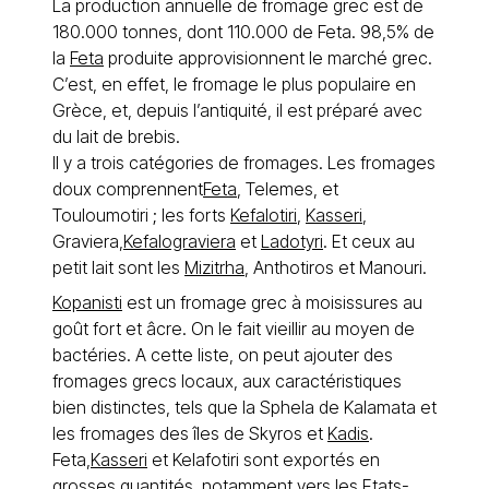
La production annuelle de fromage grec est de
180.000 tonnes, dont 110.000 de Feta. 98,5% de
la
Feta
produite approvisionnent le marché grec.
C’est, en effet, le fromage le plus populaire en
Grèce, et, depuis l’antiquité, il est préparé avec
du lait de brebis.
Il y a trois catégories de fromages. Les fromages
doux comprennent
Feta
, Telemes, et
Touloumotiri ; les forts
Kefalotiri
,
Kasseri
,
Graviera,
Kefalograviera
et
Ladotyri
. Et ceux au
petit lait sont les
Mizitrha
, Anthotiros et Manouri.
Kopanisti
est un fromage grec à moisissures au
goût fort et âcre. On le fait vieillir au moyen de
bactéries. A cette liste, on peut ajouter des
fromages grecs locaux, aux caractéristiques
bien distinctes, tels que la Sphela de Kalamata et
les fromages des îles de Skyros et
Kadis
.
Feta,
Kasseri
et Kelafotiri sont exportés en
grosses quantités, notamment vers les Etats-