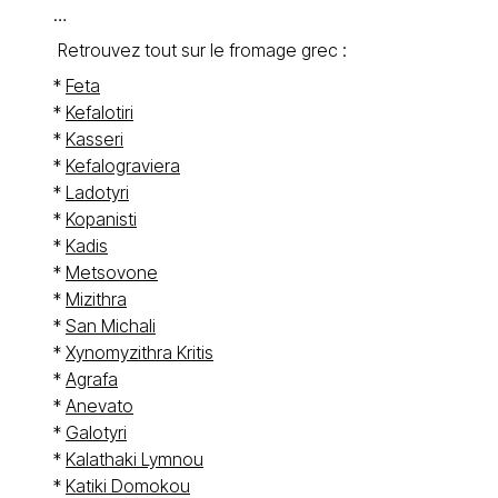
…
Retrouvez tout sur le fromage grec :
*
Feta
*
Kefalotiri
*
Kasseri
*
Kefalograviera
*
Ladotyri
*
Kopanisti
*
Kadis
*
Metsovone
*
Mizithra
*
San Michali
*
Xynomyzithra Kritis
*
Agrafa
*
Anevato
*
Galotyri
*
Kalathaki Lymnou
*
Katiki Domokou