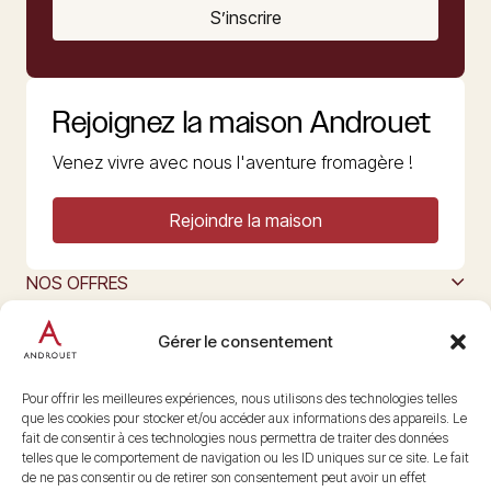
S’inscrire
Rejoignez la maison Androuet
Venez vivre avec nous l'aventure fromagère !
Rejoindre la maison
NOS OFFRES
MAISON ANDROUET
L’ART DU FROMAGE
Gérer le consentement
Nous suivre
@maisonandrouet
Pour offrir les meilleures expériences, nous utilisons des technologies telles
que les cookies pour stocker et/ou accéder aux informations des appareils. Le
fait de consentir à ces technologies nous permettra de traiter des données
telles que le comportement de navigation ou les ID uniques sur ce site. Le fait
Copyright © 2026 Androuet
de ne pas consentir ou de retirer son consentement peut avoir un effet
Site par
Make the Grade