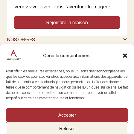
Venez vivre avec nous l'aventure fromagère !
Rejoindre la maison
NOS OFFRES
MAISON ANDROUET
L’ART DU FROMAGE
Gérer le consentement
Nous suivre
@maisonandrouet
Pour offrir les meilleures expériences, nous utilisons des technologies telles
que les cookies pour stocker et/ou accéder aux informations des appareils. Le
fait de consentir à ces technologies nous permettra de traiter des données
telles que le comportement de navigation ou les ID uniques sur ce site. Le fait
Copyright © 2026 Androuet
de ne pas consentir ou de retirer son consentement peut avoir un effet
Site par
Make the Grade
négatif sur certaines caractéristiques et fonctions.
Accepter
Refuser