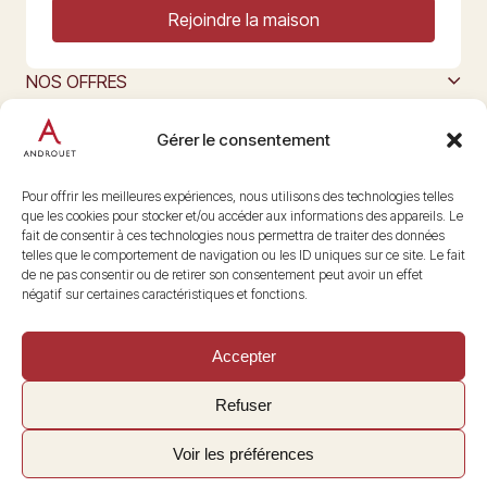
Rejoindre la maison
NOS OFFRES
MAISON ANDROUET
L’ART DU FROMAGE
Gérer le consentement
Nous suivre
@maisonandrouet
Pour offrir les meilleures expériences, nous utilisons des technologies telles
que les cookies pour stocker et/ou accéder aux informations des appareils. Le
fait de consentir à ces technologies nous permettra de traiter des données
telles que le comportement de navigation ou les ID uniques sur ce site. Le fait
Copyright © 2026 Androuet
de ne pas consentir ou de retirer son consentement peut avoir un effet
Site par
Make the Grade
négatif sur certaines caractéristiques et fonctions.
Accepter
Refuser
Voir les préférences