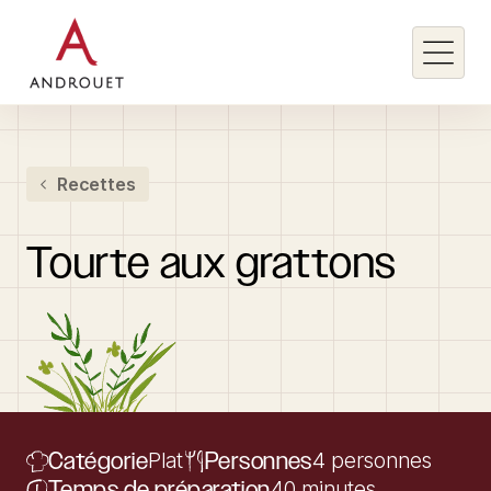
Rechercher un mot clé
Recettes
Rechercher
Tourte
aux
grattons
Catégorie
Plat
Personnes
4 personnes
Temps de préparation
40 minutes