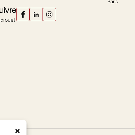
Paris
uivre
drouet