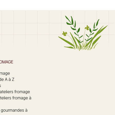
ROMAGE
omage
de A à Z
s
 ateliers fromage
teliers fromage à
 gourmandes à