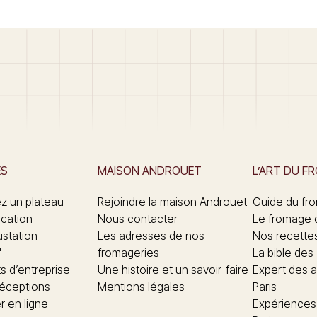
ES
MAISON ANDROUET
L’ART DU F
 un plateau
Rejoindre la maison Androuet
Guide du fr
ication
Nous contacter
Le fromage 
ustation
Les adresses de nos
Nos recette
"
fromageries
La bible des
 d’entreprise
Une histoire et un savoir-faire
Expert des a
réceptions
Mentions légales
Paris
 en ligne
Expériences