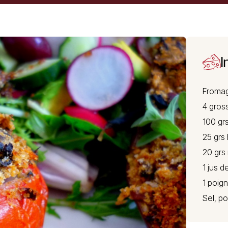
I
Fromag
4 gros
100 gr
25 grs 
20 grs
1 jus d
1 poig
Sel, po