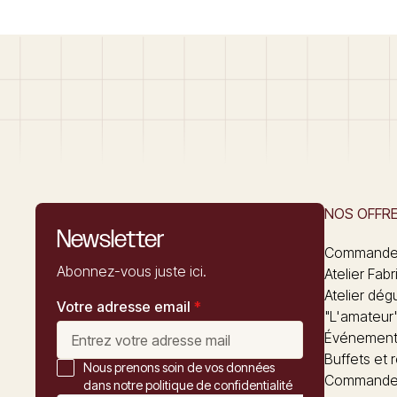
NOS OFFR
Newsletter
Commandez
Abonnez-vous juste ici.
Atelier Fabr
Atelier dég
Votre adresse email
*
"L'amateur
Événements
Buffets et 
Nous prenons soin de vos données
Commander
dans notre politique de confidentialité