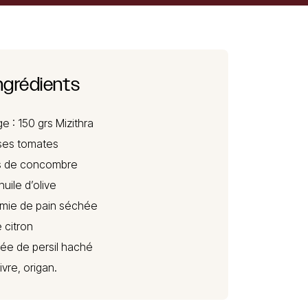
ngrédients
e : 150 grs
Mizithra
ses tomates
s de concombre
huile d’olive
 mie de pain séchée
e citron
née de persil haché
ivre, origan.