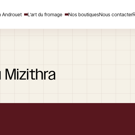
 Androuet
L’art du fromage
Nos boutiques
Nous contacter
R
Rechercher
u
Mizithra