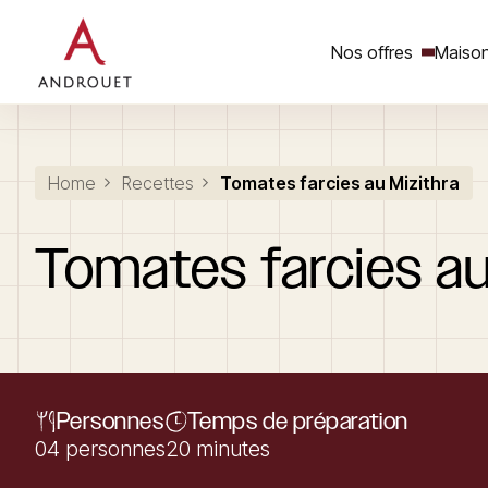
Nos offres
Maison
Rechercher un mot clé
Home
Recettes
Tomates farcies au Mizithra
Tomates
farcies
a
Personnes
Temps de préparation
04 personnes
20 minutes