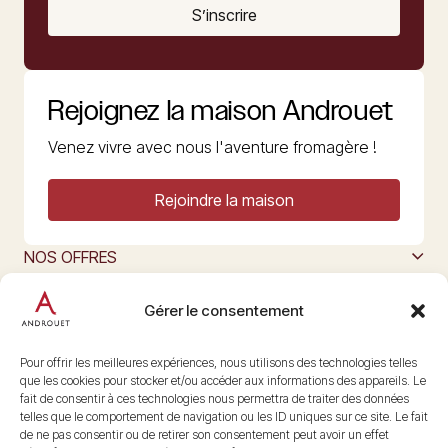
S’inscrire
Rejoignez la maison Androuet
Venez vivre avec nous l'aventure fromagère !
Rejoindre la maison
NOS OFFRES
MAISON ANDROUET
L’ART DU FROMAGE
Gérer le consentement
Nous suivre
@maisonandrouet
Pour offrir les meilleures expériences, nous utilisons des technologies telles
que les cookies pour stocker et/ou accéder aux informations des appareils. Le
fait de consentir à ces technologies nous permettra de traiter des données
telles que le comportement de navigation ou les ID uniques sur ce site. Le fait
Copyright © 2026 Androuet
de ne pas consentir ou de retirer son consentement peut avoir un effet
Site par
Make the Grade