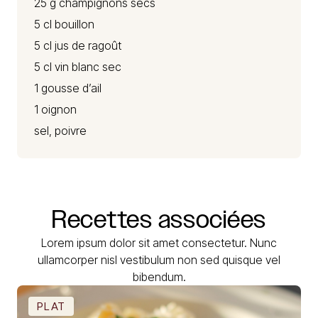
25 g champignons secs
5 cl bouillon
5 cl jus de ragoût
5 cl vin blanc sec
1 gousse d’ail
1 oignon
sel, poivre
Recettes
associées
Lorem ipsum dolor sit amet consectetur. Nunc
ullamcorper nisl vestibulum non sed quisque vel
bibendum.
PLAT