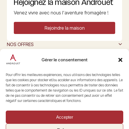
Rejoignez la maison Androuet
Venez vivre avec nous l'aventure fromagère !
Rejoindre la maison
NOS OFFRES
MAISON ANDROUET
L’ART DU FROMAGE
Gérer le consentement
Nous suivre
@maisonandrouet
Pour offrir les meilleures expériences, nous utilisons des technologies telles
que les cookies pour stocker et/ou accéder aux informations des appareils. Le
fait de consentir à ces technologies nous permettra de traiter des données
telles que le comportement de navigation ou les ID uniques sur ce site. Le fait
Copyright © 2026 Androuet
de ne pas consentir ou de retirer son consentement peut avoir un effet
Site par
Make the Grade
négatif sur certaines caractéristiques et fonctions.
Accepter