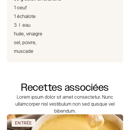
1 oeuf
1 échalote
3 l eau
huile, vinaigre
sel, poivre,
muscade
Recettes
associées
Lorem ipsum dolor sit amet consectetur. Nunc
ullamcorper nisl vestibulum non sed quisque vel
bibendum.
ENTRÉE