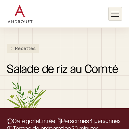
Rechercher un mot clé
Recettes
Rechercher
Salade
de
riz
au
Comté
Catégorie
Entrée
Personnes
4 personnes
Temps de préparation
30 minutes