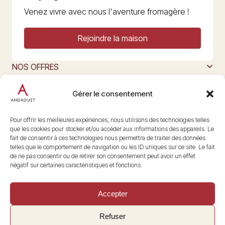
Venez vivre avec nous l'aventure fromagère !
Rejoindre la maison
NOS OFFRES
MAISON ANDROUET
L’ART DU FROMAGE
Gérer le consentement
Nous suivre
@maisonandrouet
Pour offrir les meilleures expériences, nous utilisons des technologies telles
que les cookies pour stocker et/ou accéder aux informations des appareils. Le
fait de consentir à ces technologies nous permettra de traiter des données
telles que le comportement de navigation ou les ID uniques sur ce site. Le fait
Copyright © 2026 Androuet
de ne pas consentir ou de retirer son consentement peut avoir un effet
Site par
Make the Grade
négatif sur certaines caractéristiques et fonctions.
Accepter
Refuser