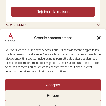
Rejoindre la maison
NOS OFFRES
MAISON ANDROUET
L’ART DU FROMAGE
Gérer le consentement
Nous suivre
@maisonandrouet
Pour offrir les meilleures expériences, nous utilisons des technologies telles
que les cookies pour stocker et/ou accéder aux informations des appareils. Le
fait de consentir à ces technologies nous permettra de traiter des données
telles que le comportement de navigation ou les ID uniques sur ce site. Le fait
Copyright © 2026 Androuet
de ne pas consentir ou de retirer son consentement peut avoir un effet
Site par
Make the Grade
négatif sur certaines caractéristiques et fonctions.
Accepter
Refuser