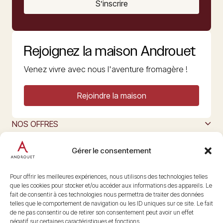
S’inscrire
Rejoignez la maison Androuet
Venez vivre avec nous l'aventure fromagère !
Rejoindre la maison
NOS OFFRES
MAISON ANDROUET
L’ART DU FROMAGE
Gérer le consentement
Nous suivre
@maisonandrouet
Pour offrir les meilleures expériences, nous utilisons des technologies telles
que les cookies pour stocker et/ou accéder aux informations des appareils. Le
fait de consentir à ces technologies nous permettra de traiter des données
telles que le comportement de navigation ou les ID uniques sur ce site. Le fait
Copyright © 2026 Androuet
de ne pas consentir ou de retirer son consentement peut avoir un effet
Site par
Make the Grade
négatif sur certaines caractéristiques et fonctions.