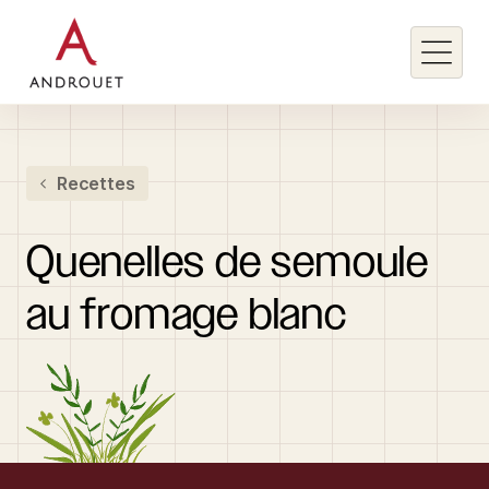
Rechercher un mot clé
Recettes
Rechercher
Quenelles
de
semoule
au
fromage
blanc