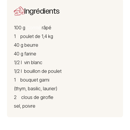
Ingrédients
100 g
Comté
râpé
1 poulet de 1,4 kg
40 g beurre
40 g farine
1/2 l vin blanc
1/2 l bouillon de poulet
1 bouquet garni
(thym, basilic, laurier)
2 clous de girofle
sel, poivre