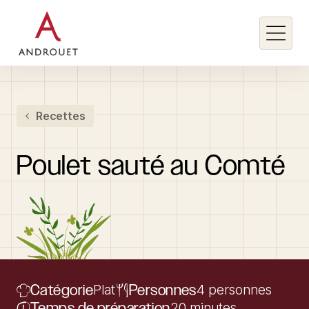
Rechercher un mot clé
Recettes
Rechercher
Poulet
sauté
au
Comté
Catégorie
Plat
Personnes
4 personnes
Temps de préparation
20 minutes