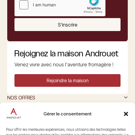
S’inscrire
Rejoignez la maison Androuet
Venez vivre avec nous l'aventure fromagère !
Rejoindre la maison
NOS OFFRES
MAISON ANDROUET
L’ART DU FROMAGE
Gérer le consentement
Nous suivre
@maisonandrouet
Pour offrir les meilleures expériences, nous utilisons des technologies telles
que les cookies pour stocker et/ou accéder aux informations des appareils. Le