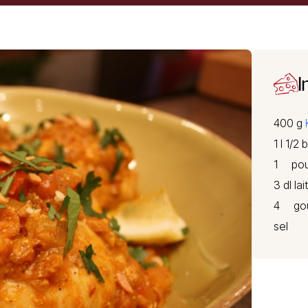
I
400 g
1 l 1/2 
1 poul
3 dl lait
4 gous
sel