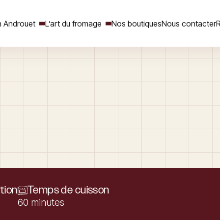
 Androuet
L’art du fromage
Nos boutiques
Nous contacter
R
Rechercher
tion
Temps de cuisson
60 minutes