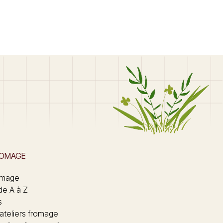
ROMAGE
omage
de A à Z
s
 ateliers fromage