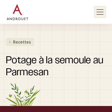
Rechercher un mot clé
Recettes
Rechercher
Potage
à
la
semoule
au
Parmesan