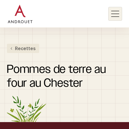
Rechercher un mot clé
Recettes
Rechercher
Pommes
de
terre
au
four
au
Chester