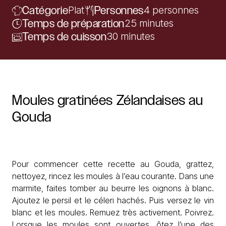
Catégorie
Plat
Personnes
4 personnes
Temps de préparation
25 minutes
Temps de cuisson
30 minutes
Moules
gratinées
Zélandaises
au
Gouda
Pour commencer cette recette au Gouda, grattez,
nettoyez, rincez les moules à l’eau courante. Dans une
marmite, faites tomber au beurre les oignons à blanc.
Ajoutez le persil et le céleri hachés. Puis versez le vin
blanc et les moules. Remuez très activement. Poivrez.
Lorsque les moules sont ouvertes, ôtez l’une des