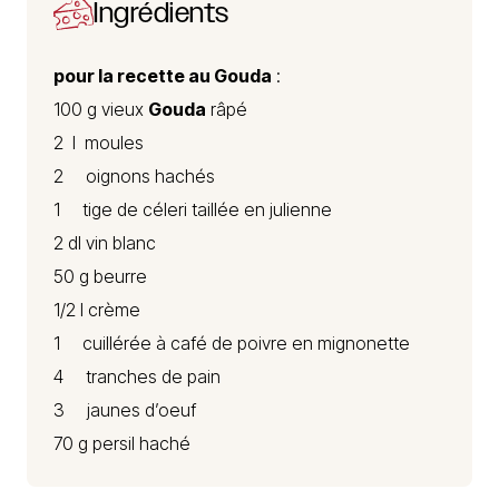
Ingrédients
pour la recette au Gouda
:
100 g vieux
Gouda
râpé
2 l moules
2 oignons hachés
1 tige de céleri taillée en julienne
2 dl vin blanc
50 g beurre
1/2 l crème
1 cuillérée à café de poivre en mignonette
4 tranches de pain
3 jaunes d’oeuf
70 g persil haché