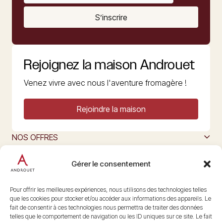
S’inscrire
Rejoignez la maison Androuet
Venez vivre avec nous l'aventure fromagère !
Rejoindre la maison
NOS OFFRES
MAISON ANDROUET
L’ART DU FROMAGE
Gérer le consentement
Nous suivre
@maisonandrouet
Pour offrir les meilleures expériences, nous utilisons des technologies telles
que les cookies pour stocker et/ou accéder aux informations des appareils. Le
fait de consentir à ces technologies nous permettra de traiter des données
telles que le comportement de navigation ou les ID uniques sur ce site. Le fait
Copyright © 2026 Androuet