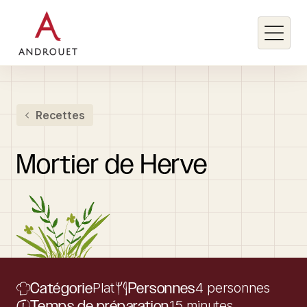
Rechercher un mot clé
Recettes
Rechercher
Mortier
de
Herve
Catégorie
Plat
Personnes
4 personnes
Temps de préparation
15 minutes