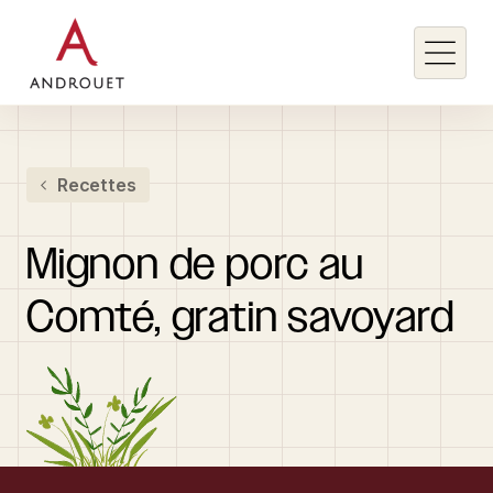
Rechercher un mot clé
Recettes
Rechercher
Mignon
de
porc
au
Comté,
gratin
savoyard