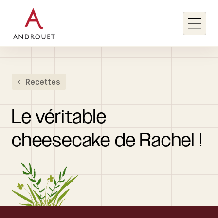
Rechercher un mot clé
Recettes
Rechercher
Le
véritable
cheesecake
de
Rachel
!