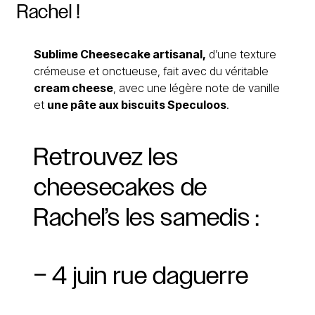
Rachel
!
Sublime Cheesecake artisanal,
d’une texture
crémeuse et onctueuse, fait avec du véritable
cream cheese
, avec une légère note de vanille
et
une pâte aux biscuits Speculoos
.
Retrouvez
les
cheesecakes
de
Rachel’s
les
samedis
:
–
4
juin
rue
daguerre