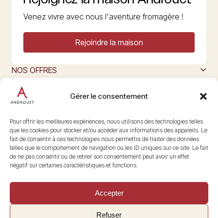
Venez vivre avec nous l'aventure fromagère !
Rejoindre la maison
NOS OFFRES
MAISON ANDROUET
L’ART DU FROMAGE
Gérer le consentement
Nous suivre
@maisonandrouet
Pour offrir les meilleures expériences, nous utilisons des technologies telles
que les cookies pour stocker et/ou accéder aux informations des appareils. Le
fait de consentir à ces technologies nous permettra de traiter des données
telles que le comportement de navigation ou les ID uniques sur ce site. Le fait
Copyright © 2026 Androuet
de ne pas consentir ou de retirer son consentement peut avoir un effet
Site par
Make the Grade
négatif sur certaines caractéristiques et fonctions.
Accepter
Refuser