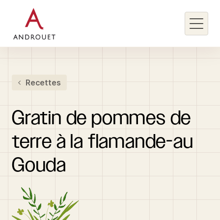
Rechercher un mot clé
Recettes
Rechercher
Gratin
de
pommes
de
terre
à
la
flamande-au
Gouda