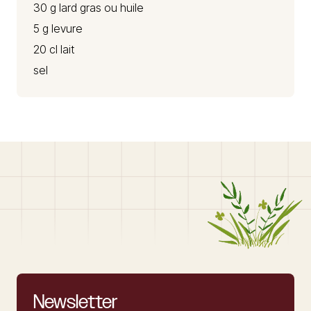
30 g lard gras ou huile
5 g levure
20 cl lait
sel
Newsletter