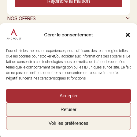
Rejoindre la maison
NOS OFFRES
MAISON ANDROUET
L’ART DU FROMAGE
Gérer le consentement
Nous suivre
@maisonandrouet
Pour offrir les meilleures expériences, nous utilisons des technologies telles
que les cookies pour stocker et/ou accéder aux informations des appareils. Le
fait de consentir à ces technologies nous permettra de traiter des données
telles que le comportement de navigation ou les ID uniques sur ce site. Le fait
Copyright © 2026 Androuet
de ne pas consentir ou de retirer son consentement peut avoir un effet
Site par
Make the Grade
négatif sur certaines caractéristiques et fonctions.
Accepter
Refuser
Voir les préférences