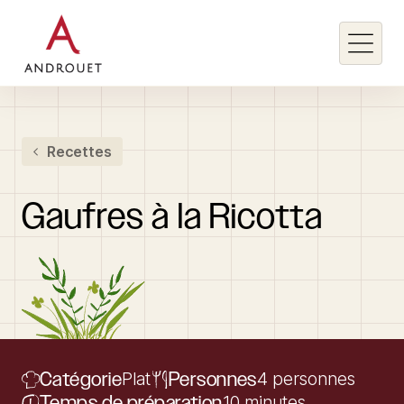
Rechercher un mot clé
Recettes
Rechercher
Gaufres
à
la
Ricotta
Catégorie
Plat
Personnes
4 personnes
Temps de préparation
10 minutes